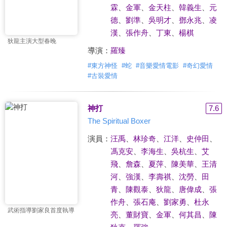
霖
、
金軍
、
金天柱
、
韓義生
、
元
德
、
劉準
、
吳明才
、
鄧永兆
、
凌
漢
、
張作舟
、
丁東
、
楊棋
狄龍主演大型春晚
導演：
羅臻
#
東方神怪
#
蛇
#
音樂愛情電影
#
奇幻愛情
#
古裝愛情
神打
7.6
The Spiritual Boxer
演員：
汪禹
、
林珍奇
、
江洋
、
史仲田
、
馮克安
、
李海生
、
吳杭生
、
艾
飛
、
詹森
、
夏萍
、
陳美華
、
王清
河
、
強漢
、
李壽祺
、
沈勞
、
田
青
、
陳觀泰
、
狄龍
、
唐偉成
、
張
作舟
、
張石庵
、
劉家勇
、
杜永
武術指導劉家良首度執導
亮
、
董財寶
、
金軍
、
何其昌
、
陳