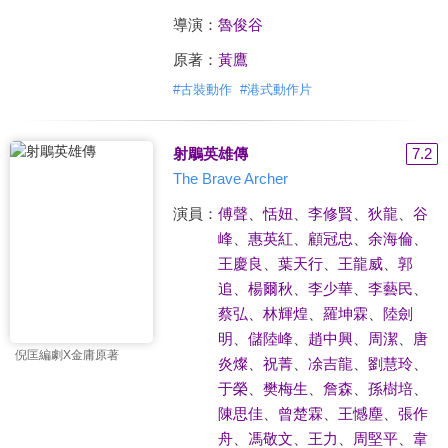
導演：
魯俊谷
原著：
黃鷹
#
古裝動作
#
港式動作片
射鵰英雄傳
7.2
The Brave Archer
演員：
傅聲
、
恬妞
、
李修賢
、
狄龍
、
谷
峰
、
惠英紅
、
顧冠忠
、
余海倫
、
王慶良
、
葉天行
、
王龍威
、
郭
追
、
楊爾秋
、
李少華
、
李藝民
、
蔡弘
、
林輝煌
、
羅坤霖
、
陸劍
明
、
儲陸峰
、
趙中興
、
周潔
、
唐
倪匡編劇X金庸原著
炎燦
、
祝菁
、
凃吉龍
、
劉慧玲
、
于榮
、
樊梅生
、
詹森
、
孫樹培
、
陳思佳
、
曾楚霖
、
王憾塵
、
張作
舟
、
馮敬文
、
王力
、
周堅平
、
韋