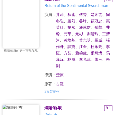
Return of the Sentimental Swordsman
演員：
井莉
、
狄龍
、
傅聲
、
楚湘雲
、
爾
冬陞
、
羅烈
、
谷峰
、
顧冠忠
、
惠
英紅
、
劉永
、
潘冰嫦
、
岳華
、
井
淼
、
元華
、
元彬
、
劉慧玲
、
王清
河
、
黃培基
、
黃志明
、
羅威
、
張
作舟
、
譚寶
、
江全
、
杜永亮
、
李
導演楚原的第一百部作品
恆
、
方茹
、
蕭德虎
、
張炳燦
、
馬
漢沅
、
林威
、
李允武
、
蕭玉
、
朱
剛
導演：
楚原
原著：
古龍
#
古裝動作
爛頭何(粵)
8.1
Dirty Ho