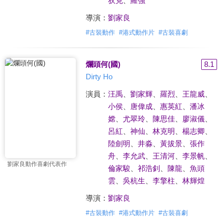
狄克
、
羅強
導演：
劉家良
#
古裝動作
#
港式動作片
#
古裝喜劇
爛頭何(國)
8.1
Dirty Ho
演員：
汪禹
、
劉家輝
、
羅烈
、
王龍威
、
小侯
、
唐偉成
、
惠英紅
、
潘冰
嫦
、
尤翠玲
、
陳思佳
、
廖淑儀
、
呂紅
、
神仙
、
林克明
、
楊志卿
、
陸劍明
、
井淼
、
黃拔景
、
張作
舟
、
李允武
、
王清河
、
李景帆
、
劉家良動作喜劇代表作
倫家駿
、
祁浩釗
、
陳龍
、
魚頭
雲
、
吳杭生
、
李擎柱
、
林輝煌
導演：
劉家良
#
古裝動作
#
港式動作片
#
古裝喜劇