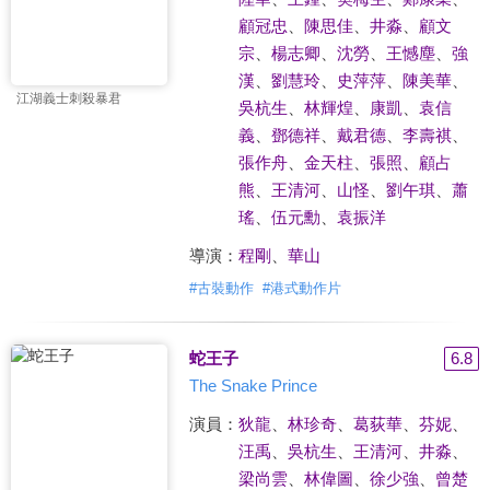
顧冠忠
、
陳思佳
、
井淼
、
顧文
宗
、
楊志卿
、
沈勞
、
王憾塵
、
強
漢
、
劉慧玲
、
史萍萍
、
陳美華
、
江湖義士刺殺暴君
吳杭生
、
林輝煌
、
康凱
、
袁信
義
、
鄧德祥
、
戴君德
、
李壽祺
、
張作舟
、
金天柱
、
張照
、
顧占
熊
、
王清河
、
山怪
、
劉午琪
、
蕭
瑤
、
伍元勳
、
袁振洋
導演：
程剛
、
華山
#
古裝動作
#
港式動作片
蛇王子
6.8
The Snake Prince
演員：
狄龍
、
林珍奇
、
葛荻華
、
芬妮
、
汪禹
、
吳杭生
、
王清河
、
井淼
、
梁尚雲
、
林偉圖
、
徐少強
、
曾楚