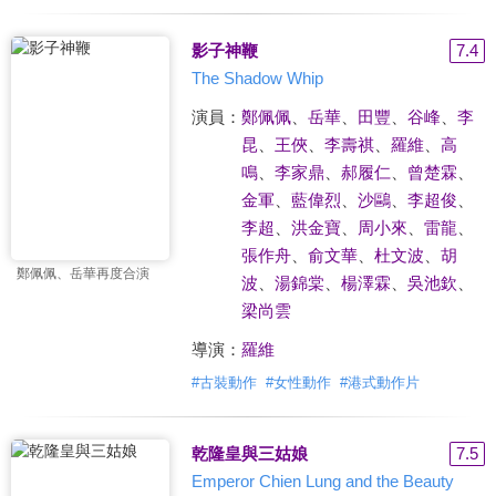
影子神鞭
7.4
The Shadow Whip
演員：
鄭佩佩
、
岳華
、
田豐
、
谷峰
、
李
昆
、
王俠
、
李壽祺
、
羅維
、
高
鳴
、
李家鼎
、
郝履仁
、
曾楚霖
、
金軍
、
藍偉烈
、
沙鷗
、
李超俊
、
李超
、
洪金寶
、
周小來
、
雷龍
、
張作舟
、
俞文華
、
杜文波
、
胡
鄭佩佩、岳華再度合演
波
、
湯錦棠
、
楊澤霖
、
吳池欽
、
梁尚雲
導演：
羅維
#
古裝動作
#
女性動作
#
港式動作片
乾隆皇與三姑娘
7.5
Emperor Chien Lung and the Beauty