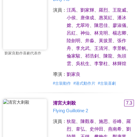
演員：
汪禹
、
劉家輝
、
羅烈
、
王龍威
、
小侯
、
唐偉成
、
惠英紅
、
潘冰
嫦
、
尤翠玲
、
陳思佳
、
廖淑儀
、
呂紅
、
神仙
、
林克明
、
楊志卿
、
陸劍明
、
井淼
、
黃拔景
、
張作
舟
、
李允武
、
王清河
、
李景帆
、
劉家良動作喜劇代表作
倫家駿
、
祁浩釗
、
陳龍
、
魚頭
雲
、
吳杭生
、
李擎柱
、
林輝煌
導演：
劉家良
#
古裝動作
#
港式動作片
#
古裝喜劇
清宮大刺殺
7.3
Flying Guillotine 2
演員：
狄龍
、
陳觀泰
、
施思
、
谷峰
、
羅
烈
、
韋弘
、
史仲田
、
燕南希
、
劉
陸華
、
王鍾
、
樊梅生
、
鄭康業
、