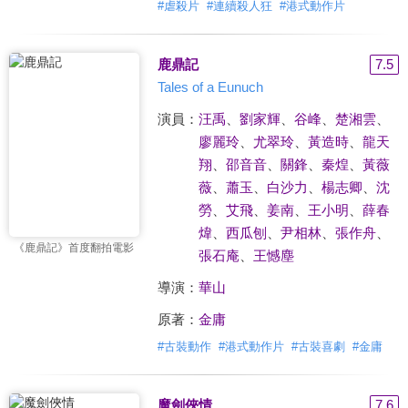
#
虐殺片
#
連續殺人狂
#
港式動作片
鹿鼎記
7.5
Tales of a Eunuch
演員：
汪禹
、
劉家輝
、
谷峰
、
楚湘雲
、
廖麗玲
、
尤翠玲
、
黃造時
、
龍天
翔
、
邵音音
、
關鋒
、
秦煌
、
黃薇
薇
、
蕭玉
、
白沙力
、
楊志卿
、
沈
勞
、
艾飛
、
姜南
、
王小明
、
薛春
煒
、
西瓜刨
、
尹相林
、
張作舟
、
《鹿鼎記》首度翻拍電影
張石庵
、
王憾塵
導演：
華山
原著：
金庸
#
古裝動作
#
港式動作片
#
古裝喜劇
#
金庸
魔劍俠情
7.6