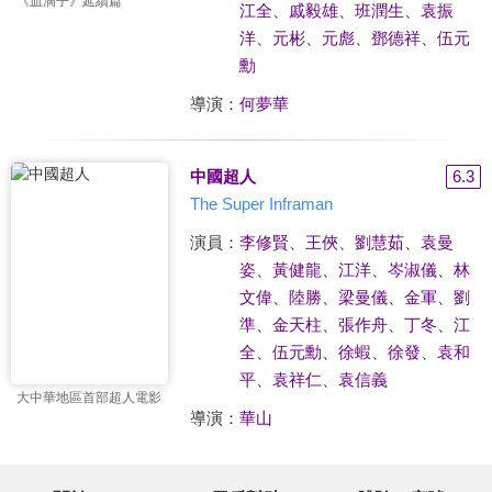
《血滴子》延續篇
江全
、
戚毅雄
、
班潤生
、
袁振
洋
、
元彬
、
元彪
、
鄧德祥
、
伍元
勳
導演：
何夢華
中國超人
6.3
The Super Inframan
演員：
李修賢
、
王俠
、
劉慧茹
、
袁曼
姿
、
黃健龍
、
江洋
、
岑淑儀
、
林
文偉
、
陸勝
、
梁曼儀
、
金軍
、
劉
準
、
金天柱
、
張作舟
、
丁冬
、
江
全
、
伍元勳
、
徐蝦
、
徐發
、
袁和
平
、
袁祥仁
、
袁信義
大中華地區首部超人電影
導演：
華山