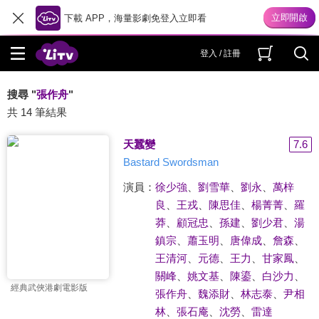
下載 APP，海量影劇免登入立即看
登入 / 註冊
搜尋 "
張作舟
"
共 14 筆結果
天蠶變
7.6
Bastard Swordsman
演員：
徐少強
、
劉雪華
、
劉永
、
萬梓
良
、
王戎
、
陳思佳
、
楊菁菁
、
羅
莽
、
顧冠忠
、
孫建
、
劉少君
、
湯
鎮宗
、
蕭玉明
、
唐偉成
、
詹森
、
王清河
、
元德
、
王力
、
甘家鳳
、
關峰
、
姚文基
、
陳鎏
、
白沙力
、
經典武俠港劇電影版
張作舟
、
魏添財
、
林志泰
、
尹相
林
、
張石庵
、
沈勞
、
雷達