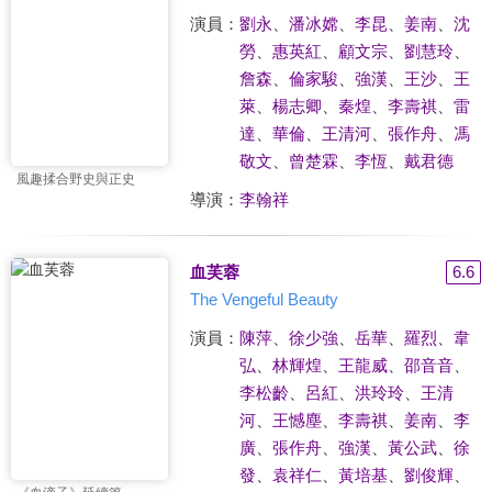
演員：
劉永
、
潘冰嫦
、
李昆
、
姜南
、
沈
勞
、
惠英紅
、
顧文宗
、
劉慧玲
、
詹森
、
倫家駿
、
強漢
、
王沙
、
王
萊
、
楊志卿
、
秦煌
、
李壽祺
、
雷
達
、
華倫
、
王清河
、
張作舟
、
馮
敬文
、
曾楚霖
、
李恆
、
戴君德
風趣揉合野史與正史
導演：
李翰祥
血芙蓉
6.6
The Vengeful Beauty
演員：
陳萍
、
徐少強
、
岳華
、
羅烈
、
韋
弘
、
林輝煌
、
王龍威
、
邵音音
、
李松齡
、
呂紅
、
洪玲玲
、
王清
河
、
王憾塵
、
李壽祺
、
姜南
、
李
廣
、
張作舟
、
強漢
、
黃公武
、
徐
發
、
袁祥仁
、
黃培基
、
劉俊輝
、