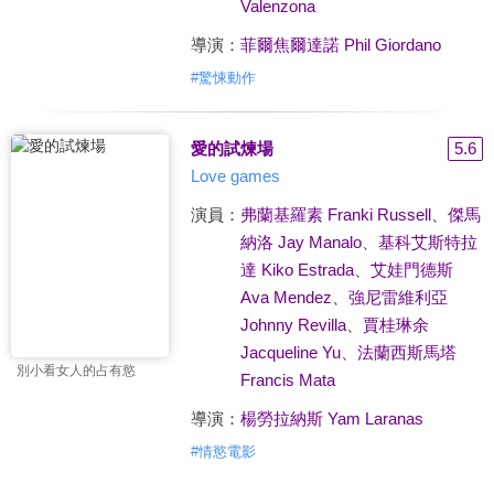
Valenzona
導演：
菲爾焦爾達諾 Phil Giordano
#
驚悚動作
愛的試煉場
5.6
Love games
演員：
弗蘭基羅素 Franki Russell
、
傑馬
納洛 Jay Manalo
、
基科艾斯特拉
達 Kiko Estrada
、
艾娃門德斯
Ava Mendez
、
強尼雷維利亞
Johnny Revilla
、
賈桂琳余
Jacqueline Yu
、
法蘭西斯馬塔
別小看女人的占有慾
Francis Mata
導演：
楊勞拉納斯 Yam Laranas
#
情慾電影