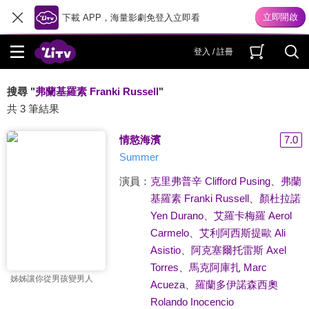
下載 APP，海量影劇免登入立即看
登入 / 註冊
搜尋 "
弗蘭基羅素 Franki Russell
"
共 3 筆結果
情慾海濱
7.0
Summer
演員：
克里弗普辛 Clifford Pusing
、
弗蘭
基羅素 Franki Russell
、
顏杜拉諾
Yen Durano
、
艾羅卡梅羅 Aerol
Carmelo
、
艾利阿西斯提歐 Ali
Asistio
、
阿克塞爾托雷斯 Axel
Torres
、
馬克阿庫扎 Marc
姊姊讓你從男孩變男人
Acueza
、
羅蘭多伊諾森西奧
Rolando Inocencio