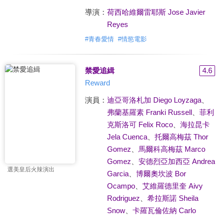
導演：
荷西哈維爾雷耶斯 Jose Javier
Reyes
#
青春愛情
#
情慾電影
禁愛追緝
4.6
Reward
演員：
迪亞哥洛札加 Diego Loyzaga
、
弗蘭基羅素 Franki Russell
、
菲利
克斯洛可 Felix Roco
、
海拉昆卡
Jela Cuenca
、
托爾高梅茲 Thor
Gomez
、
馬爾科高梅茲 Marco
Gomez
、
安德烈亞加西亞 Andrea
選美皇后火辣演出
Garcia
、
博爾奧坎波 Bor
Ocampo
、
艾維羅德里奎 Aivy
Rodriguez
、
希拉斯諾 Sheila
Snow
、
卡羅瓦倫佐納 Carlo