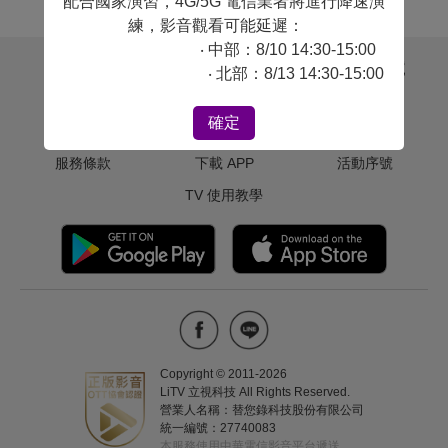
配合國家演習，4G/5G 電信業者將進行降速演
練，影音觀看可能延遲：
‧ 中部：8/10 14:30-15:00
關於 LiTV
用戶幫助
體驗＆序號
‧ 北部：8/13 14:30-15:00
版權聲明
聯絡我們
免費體驗
確定
隱私權政策
常見問題
啟用兌換卷
服務條款
下載 APP
活動序號
TV 使用教學
Copyright © 2011-
2026
LiTV 立視科技 All Rights Reserved.
營業人名稱：替您錄科技股份有限公司
統一編號：27740083
本服務使用中華電信影音平台遞送