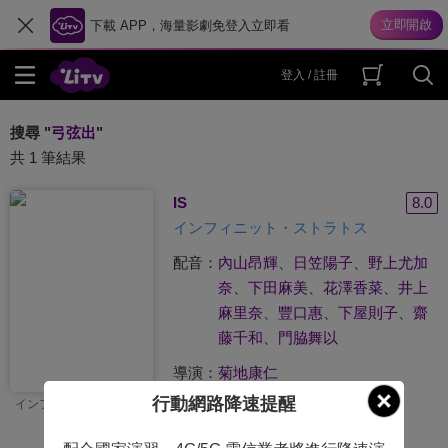
下載 APP，海量影劇免登入立即看
登入 / 註冊
搜尋 "
弓弦出
"
共 1 筆結果
IS
8.0
インフィニット・ストラトス
配音：
內山昂輝
、
日笠陽子
、
野上尤加
奈
、
下田麻美
、
花澤香菜
、
井上
麻里奈
、
豐口惠
、
下屋則子
、
齋
藤千和
、
門脇舞以
導演：
菊地康仁
行動網路降速提醒
インフィニット・ストラトス
原著：
弓弦出
製作公司：
8bit