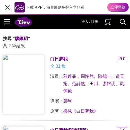
下載 APP，海量影劇免登入立即看
登入 / 註冊
搜尋 "
廖銀玥
"
共 2 筆結果
白日夢我
8.0
全 31 集
演員：
莊達菲
、
周翊然
、
陳鶴一
、
邊天
揚
、
范詩然
、
王川
、
廖銀玥
、
劉
傑毅
導演：
鄧珂
原著：
棲見《白日夢我》