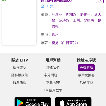
白日夢我(閩南語版)
6.0
全 30 集
演員：
莊達菲
、
周翊然
、
陳鶴一
、
邊天
揚
、
范詩然
、
王川
、
廖銀玥
、
劉
傑毅
導演：
鄧珂
原著：
棲見《白日夢我》
關於 LiTV
用戶幫助
體驗＆序號
版權聲明
聯絡我們
免費體驗
隱私權政策
常見問題
啟用兌換卷
服務條款
下載 APP
活動序號
TV 使用教學