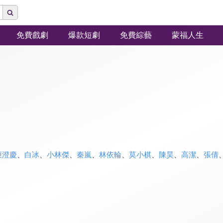
免費戲劇
爆款短劇
免費綜藝
蒙福人生
庾澄慶
、
白冰
、
小林傑
、
秦嵐
、
林依輪
、
莫小棋
、
陳昊
、
高潔
、
張倩