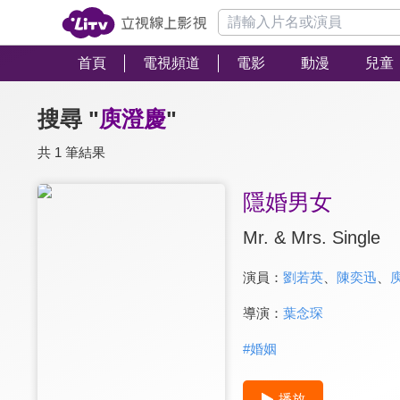
首頁
電視頻道
電影
動漫
兒童
搜尋 "
庾澄慶
"
共 1 筆結果
隱婚男女
Mr. & Mrs. Single
演員：
劉若英
、
陳奕迅
、
導演：
葉念琛
#
婚姻
播放