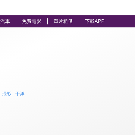
汽車
免費電影
單片租借
下載APP
、
張彤
、
于洋