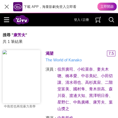
下載 APP，海量影劇免登入立即看
登入 / 註冊
搜尋 "
康芳夫
"
共 1 筆結果
渴望
7.5
The World of Kanako
演員：
役所廣司
、
小松菜奈
、
妻夫木
聰
、
橋本愛
、
中谷美紀
、
小田切
讓
、
清水尋也
、
高杉真宙
、
二階
堂富美
、
國村隼
、
青木崇高
、
森
川葵
、
渡邊大知
、
黑澤明日香
、
星野仁
、
中島廣稀
、
康芳夫
、
葉
中島哲也再現暴力美學
山獎之
導演：
中島哲也