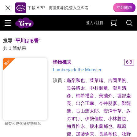
下載 APP，海量影劇免登入立即看
登入 / 註冊
搜尋 "
平川はる香
"
共 1 筆結果
怪物樵夫
6.9
Lumberjack the Monster
演員：
龜梨和也
、
菜菜緒
、
吉岡里帆
、
染谷將太
、
中村獅童
、
澀川清
彥
、
柚希禮音
、
美濃介
、
堀部圭
亮
、
出合正幸
、
今井朋彥
、
鄭龍
進
、
古山憲太郎
、
安澤千草
、
み
のすけ
、
伊勢佳世
、
小林勝也
、
龜梨和也化身變態律師
梅舟惟永
、
榎木薗郁也
、
藏原
健
、
加藤琢未
、
長島竜也
、
牧野