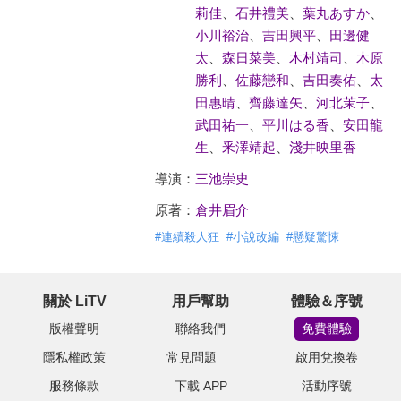
莉佳
、
石井禮美
、
葉丸あすか
、
小川裕治
、
吉田興平
、
田邊健
太
、
森日菜美
、
木村靖司
、
木原
勝利
、
佐藤戀和
、
吉田奏佑
、
太
田惠晴
、
齊藤達矢
、
河北茉子
、
武田祐一
、
平川はる香
、
安田龍
生
、
釆澤靖起
、
淺井映里香
導演：
三池崇史
原著：
倉井眉介
#
連續殺人狂
#
小說改編
#
懸疑驚悚
關於 LiTV
用戶幫助
體驗＆序號
版權聲明
聯絡我們
免費體驗
隱私權政策
常見問題
啟用兌換卷
服務條款
下載 APP
活動序號