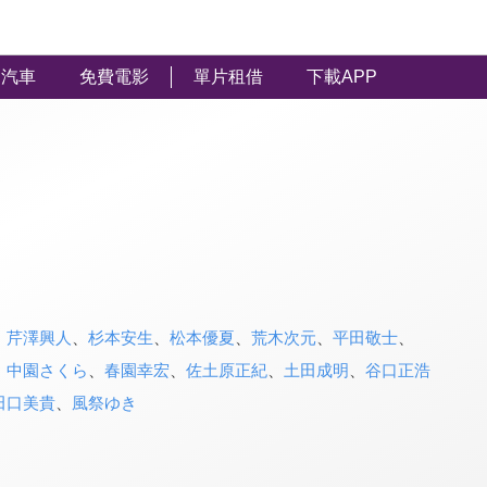
汽車
免費電影
單片租借
下載APP
、
芹澤興人
、
杉本安生
、
松本優夏
、
荒木次元
、
平田敬士
、
、
中園さくら
、
春園幸宏
、
佐土原正紀
、
土田成明
、
谷口正浩
田口美貴
、
風祭ゆき