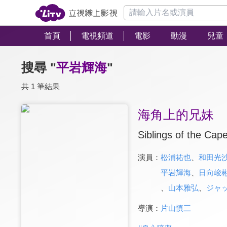
首頁
電視頻道
電影
動漫
兒童
搜尋 "
平岩輝海
"
共 1 筆結果
海角上的兄妹
Siblings of the Cap
演員：
松浦祐也
、
和田光
平岩輝海
、
日向峻
、
山本雅弘
、
ジャ
導演：
片山慎三