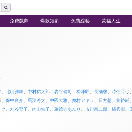
免費戲劇
爆款短劇
免費綜藝
蒙福人生
e
沙
、
北山雅康
、
中村祐太郎
、
岩谷健司
、
松澤匠
、
長瀨馨
、
時任亞弓
彬
、
保中良介
、
馬渕將太
、
中園大雅
、
奧村アキラ
、
日方想
、
萱裕輔
ック
、
刈谷育子
、
內山知子
、
萬德寺あんり
、
市川宗二郎
、
橘秀樹
、