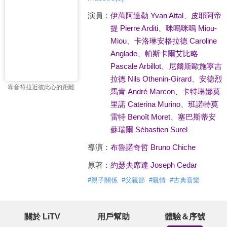
演員：
伊萬阿達勒 Yvan Attal
、
皮耶阿帝
提 Pierre Arditi
、
咪嗚咪嗚 Miou-
Miou
、
卡洛琳安格拉德 Caroline
Anglade
、
帕斯卡爾艾比略
Pascale Arbillot
、
尼爾斯歐施寧吉
拉德 Nils Othenin-Girard
、
安德烈
靠音符拉近彼此心的距離
馬肯 André Marcon
、
卡特琳娜莫
里諾 Caterina Murino
、
班諾特莫
雷特 Benoît Moret
、
塞巴斯蒂安
蘇瑞爾 Sébastien Surel
導演：
布魯諾奇哲 Bruno Chiche
原著：
約瑟夫席達 Joseph Cedar
#
親子關係
#
父親節
#
親情
#
古典音樂
關於 LiTV
用戶幫助
體驗＆序號