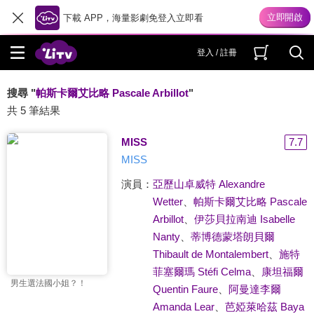
下載 APP，海量影劇免登入立即看
登入 / 註冊
搜尋 "
帕斯卡爾艾比略 Pascale Arbillot
"
共 5 筆結果
MISS
7.7
MISS
演員：
亞歷山卓威特 Alexandre
Wetter
、
帕斯卡爾艾比略 Pascale
Arbillot
、
伊莎貝拉南迪 Isabelle
Nanty
、
蒂博德蒙塔朗貝爾
Thibault de Montalembert
、
施特
菲塞爾瑪 Stéfi Celma
、
康坦福爾
男生選法國小姐？！
Quentin Faure
、
阿曼達李爾
Amanda Lear
、
芭婭萊哈茲 Baya