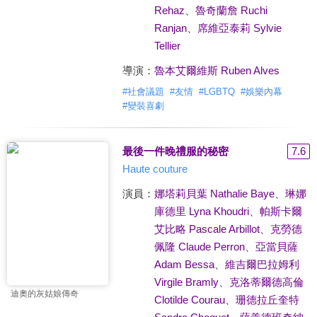
Rehaz
、
魯奇蘭詹 Ruchi
Ranjan
、
席維亞泰莉 Sylvie
Tellier
導演：
魯本艾爾維斯 Ruben Alves
#
社會議題
#
友情
#
LGBTQ
#
娛樂內幕
#
變裝喜劇
最後一件晚禮服的秘密
7.6
Haute couture
演員：
娜塔莉貝葉 Nathalie Baye
、
琳娜
庫德里 Lyna Khoudri
、
帕斯卡爾
艾比略 Pascale Arbillot
、
克勞德
佩隆 Claude Perron
、
亞當貝薩
Adam Bessa
、
維吉爾巴拉姆利
Virgile Bramly
、
克洛蒂爾德高倫
迪奧的灰姑娘傳奇
Clotilde Courau
、
珊德拉丘奎特