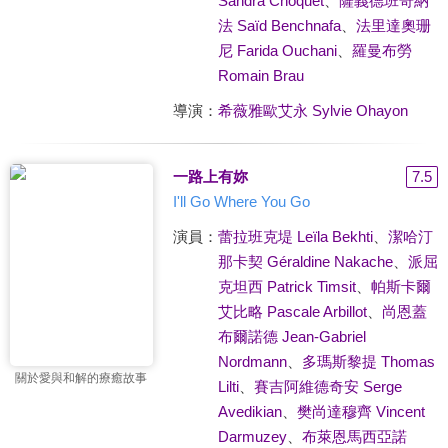
Sandra Choquet
、
薩義德班奇納
法 Saïd Benchnafa
、
法里達奧珊
尼 Farida Ouchani
、
羅曼布勞
Romain Brau
導演：
希薇雅歐艾永 Sylvie Ohayon
一路上有妳
7.5
I'll Go Where You Go
演員：
蕾拉班克堤 Leïla Bekhti
、
潔哈汀
那卡契 Géraldine Nakache
、
派屈
克坦西 Patrick Timsit
、
帕斯卡爾
艾比略 Pascale Arbillot
、
尚恩蓋
布爾諾德 Jean-Gabriel
Nordmann
、
多瑪斯黎提 Thomas
關於愛與和解的療癒故事
Lilti
、
賽吉阿維德奇安 Serge
Avedikian
、
樊尚達穆齊 Vincent
Darmuzey
、
布萊恩馬西亞諾