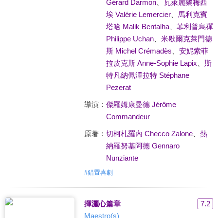
Gérard Darmon
、
瓦萊麗樂梅西
埃 Valérie Lemercier
、
馬利克賓
塔哈 Malik Bentalha
、
菲利普烏禪
Philippe Uchan
、
米歇爾克萊門德
斯 Michel Crémadès
、
安妮索菲
拉皮克斯 Anne-Sophie Lapix
、
斯
特凡納佩澤拉特 Stéphane
Pezerat
導演：
傑羅姆康曼德 Jérôme
Commandeur
原著：
切柯札羅內 Checco Zalone
、
熱
納羅努基阿德 Gennaro
Nunziante
#
錯置喜劇
揮灑心篇章
7.2
Maestro(s)