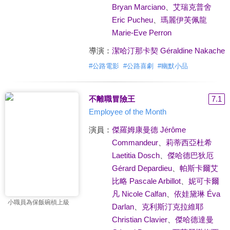
Bryan Marciano
、
艾瑞克普舍
Eric Pucheu
、
瑪麗伊芙佩龍
Marie-Eve Perron
導演：
潔哈汀那卡契 Géraldine Nakache
#
公路電影
#
公路喜劇
#
幽默小品
不離職冒險王
7.1
Employee of the Month
演員：
傑羅姆康曼德 Jérôme
Commandeur
、
莉蒂西亞杜希
Laetitia Dosch
、
傑哈德巴狄厄
Gérard Depardieu
、
帕斯卡爾艾
比略 Pascale Arbillot
、
妮可卡爾
凡 Nicole Calfan
、
依娃黛琳 Éva
小職員為保飯碗槓上級
Darlan
、
克利斯汀克拉維耶
Christian Clavier
、
傑哈德達曼