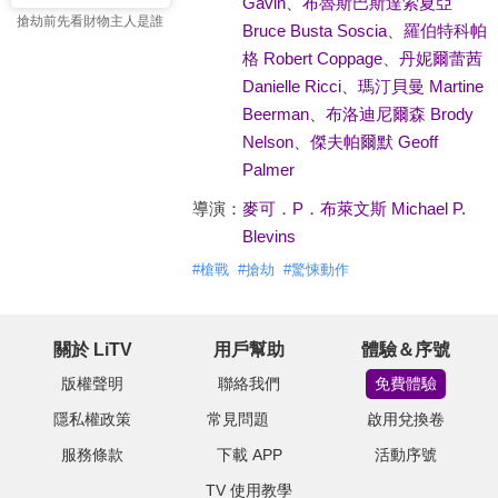
Gavin
、
布魯斯巴斯達索夏亞
搶劫前先看財物主人是誰
Bruce Busta Soscia
、
羅伯特科帕
格 Robert Coppage
、
丹妮爾蕾茜
Danielle Ricci
、
瑪汀貝曼 Martine
Beerman
、
布洛迪尼爾森 Brody
Nelson
、
傑夫帕爾默 Geoff
Palmer
導演：
麥可．P．布萊文斯 Michael P.
Blevins
#
槍戰
#
搶劫
#
驚悚動作
關於 LiTV
用戶幫助
體驗＆序號
版權聲明
聯絡我們
免費體驗
隱私權政策
常見問題
啟用兌換卷
服務條款
下載 APP
活動序號
TV 使用教學