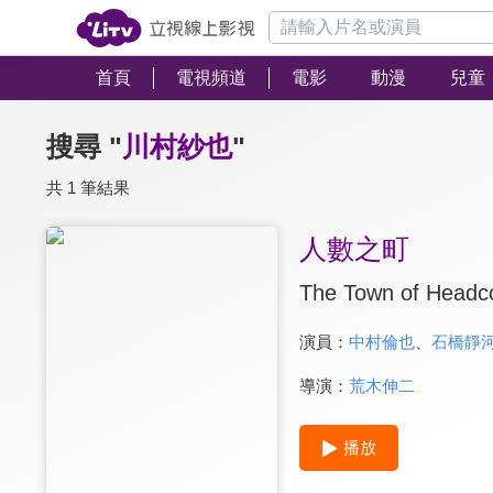
首頁
電視頻道
電影
動漫
兒童
搜尋 "
川村紗也
"
共 1 筆結果
人數之町
The Town of Headc
演員：
中村倫也
、
石橋靜
導演：
荒木伸二
播放