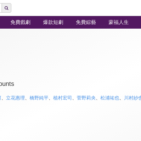
免費戲劇
爆款短劇
免費綜藝
蒙福人生
ounts
河
、
立花惠理
、
橋野純平
、
植村宏司
、
菅野莉央
、
松浦祐也
、
川村紗