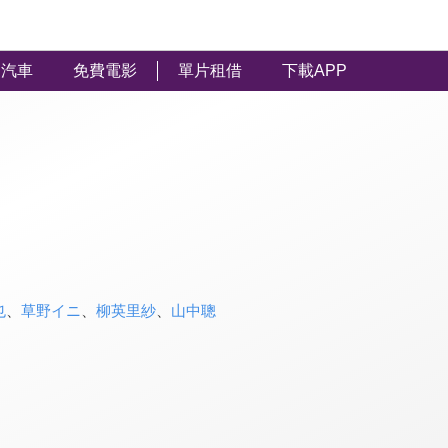
汽車
免費電影
單片租借
下載APP
也
、
草野イニ
、
柳英里紗
、
山中聰