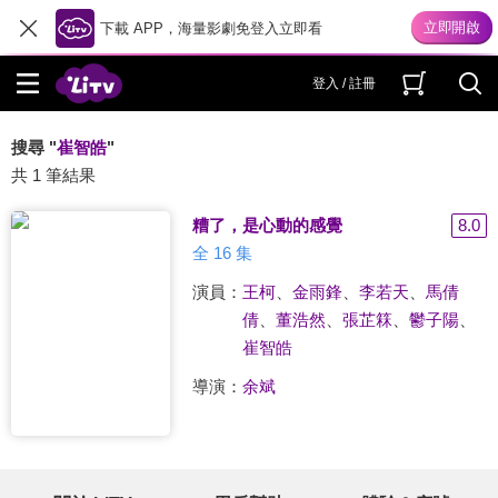
下載 APP，海量影劇免登入立即看
登入 / 註冊
搜尋 "
崔智皓
"
共 1 筆結果
糟了，是心動的感覺
8.0
全 16 集
演員：
王柯
、
金雨鋒
、
李若天
、
馬倩
倩
、
董浩然
、
張芷箖
、
鬱子陽
、
崔智皓
導演：
余斌