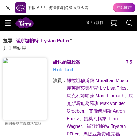
下載 APP，海量影劇免登入立即看
登入 / 註冊
搜尋 "
崔斯坦帕特 Trystan Pütter
"
共 1 筆結果
維也納謀殺案
7.5
Hinterland
演員：
姆拉坦穆斯魯 Murathan Muslu
、
麗芙麗莎弗里斯 Liv Lisa Fries
、
馬克利姆帕赫 Marc Limpach
、
馬
克斯馮迪葛羅班 Max von der
Groeben
、
艾倫佛利斯 Aaron
Friesz
、
提莫瓦格納 Timo
德國表現主義風格電影
Wagner
、
崔斯坦帕特 Trystan
Pütter
、
馬提亞斯史維克福