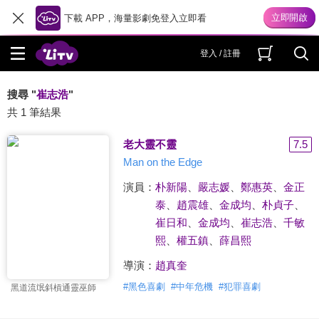
下載 APP，海量影劇免登入立即看
登入 / 註冊
搜尋 "
崔志浩
"
共 1 筆結果
老大靈不靈
7.5
Man on the Edge
演員：
朴新陽
、
嚴志媛
、
鄭惠英
、
金正
泰
、
趙震雄
、
金成均
、
朴貞子
、
崔日和
、
金成均
、
崔志浩
、
千敏
熙
、
權五鎮
、
薛昌熙
導演：
趙真奎
#
黑色喜劇
#
中年危機
#
犯罪喜劇
黑道流氓斜槓通靈巫師