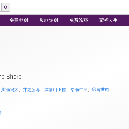
免費戲劇
爆款短劇
免費綜藝
蒙福人生
the Shore
、
川瀨陽太
、
井之脇海
、
津嘉山正種
、
秦瀨生良
、
蘇喜世司
穗