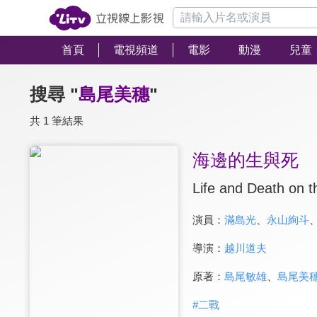
首頁
電視頻道
電影
動漫
兒童
搜尋 "
島尾美穗
"
共 1 筆結果
海邊的生與死
Life and Death on 
演員：
滿島光
、
永山絢斗
導演：
越川道夫
原著：
島尾敏雄
、
島尾美
#
二戰