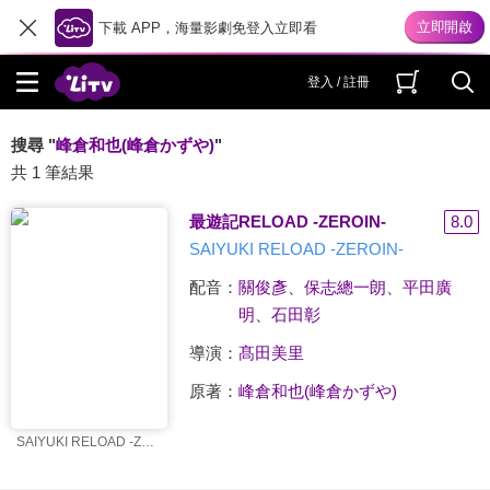
下載 APP，海量影劇免登入立即看
登入 / 註冊
搜尋 "
峰倉和也(峰倉かずや)
"
共 1 筆結果
最遊記RELOAD -ZEROIN-
8.0
SAIYUKI RELOAD -ZEROIN-
配音：
關俊彥
、
保志總一朗
、
平田廣
明
、
石田彰
導演：
髙田美里
原著：
峰倉和也(峰倉かずや)
SAIYUKI RELOAD -ZEROIN-