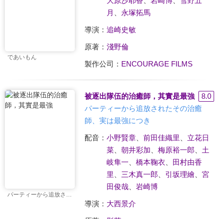
大原沙耶香
、
岩崎博
、
雪野五
月
、
永塚拓馬
導演：
追崎史敏
原著：
淺野倫
であいもん
製作公司：
ENCOURAGE FILMS
被逐出隊伍的治癒師，其實是最強
8.0
パーティーから追放されたその治癒
師、実は最強につき
配音：
小野賢章
、
前田佳織里
、
立花日
菜
、
朝井彩加
、
梅原裕一郎
、
土
岐隼一
、
橋本鞠衣
、
田村由香
里
、
三木真一郎
、
引坂理繪
、
宮
田俊哉
、
岩崎博
パーティーから追放されたその治癒師、実は最強につき
導演：
大西景介