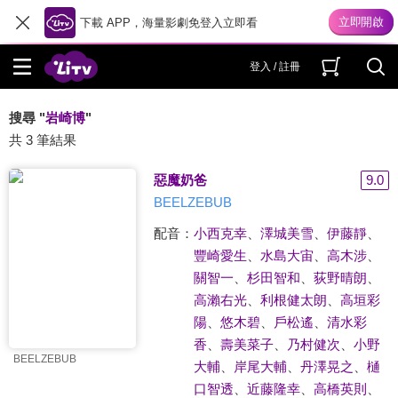
下載 APP，海量影劇免登入立即看
登入 / 註冊
搜尋 "
岩崎博
"
共 3 筆結果
惡魔奶爸
9.0
BEELZEBUB
配音：
小西克幸
、
澤城美雪
、
伊藤靜
、
豐崎愛生
、
水島大宙
、
高木涉
、
關智一
、
杉田智和
、
荻野晴朗
、
高瀨右光
、
利根健太朗
、
高垣彩
陽
、
悠木碧
、
戶松遙
、
清水彩
香
、
壽美菜子
、
乃村健次
、
小野
BEELZEBUB
大輔
、
岸尾大輔
、
丹澤晃之
、
樋
口智透
、
近藤隆幸
、
高橋英則
、