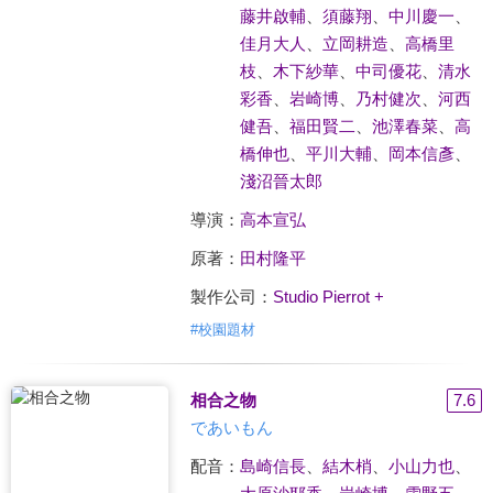
藤井啟輔
、
須藤翔
、
中川慶一
、
佳月大人
、
立岡耕造
、
高橋里
枝
、
木下紗華
、
中司優花
、
清水
彩香
、
岩崎博
、
乃村健次
、
河西
健吾
、
福田賢二
、
池澤春菜
、
高
橋伸也
、
平川大輔
、
岡本信彥
、
淺沼晉太郎
導演：
高本宣弘
原著：
田村隆平
製作公司：
Studio Pierrot +
#
校園題材
相合之物
7.6
であいもん
配音：
島崎信長
、
結木梢
、
小山力也
、