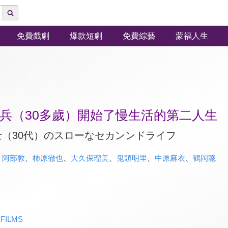
免費戲劇
爆款短劇
免費綜藝
蒙福人生
兵（30多歲）開始了慢生活的第二人生
（30代）のスローなセカンンドライフ
、
阿部敦
、
柿原徹也
、
大久保瑠美
、
鬼頭明里
、
中原麻衣
、
鶴岡聰
FILMS