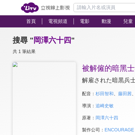
首頁
電視頻道
電影
動漫
兒童
搜尋 "
岡澤六十四
"
共 1 筆結果
被解僱的暗黑士
解雇された暗黒兵士
配音：
杉田智和
、
藤田茜
導演：
追崎史敏
原著：
岡澤六十四
製作公司：
ENCOURAGE 