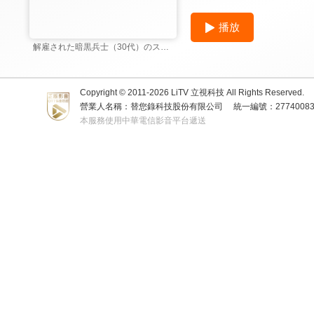
播放
解雇された暗黒兵士（30代）のスローなセカンンドライフ
Copyright © 2011-
2026
LiTV 立視科技 All Rights Reserved.
營業人名稱：替您錄科技股份有限公司
統一編號：2774008
本服務使用中華電信影音平台遞送