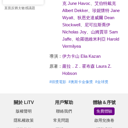
克 June Havoc
、
艾伯特戴克
直面反猶太敏感議題
Albert Dekker
、
珍妮懷特 Jane
Wyatt
、
狄恩史達威爾 Dean
Stockwell
、
尼可拉斯喬伊
Nicholas Joy
、
山姆賈菲 Sam
Jaffe
、
哈羅德維米利亞 Harold
Vermilyea
導演：
伊力卡山 Elia Kazan
原著：
蘿拉．Z．霍布森 Laura Z.
Hobson
#
得獎電影
#
奧斯卡金像獎
#
金球獎
關於 LiTV
用戶幫助
體驗＆序號
版權聲明
聯絡我們
免費體驗
隱私權政策
常見問題
啟用兌換卷