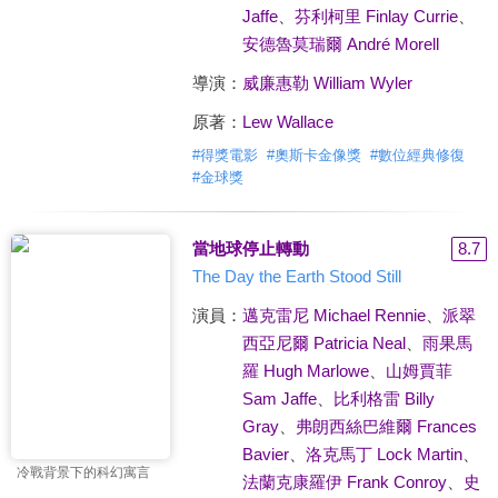
Jaffe
、
芬利柯里 Finlay Currie
、
安德魯莫瑞爾 André Morell
導演：
威廉惠勒 William Wyler
原著：
Lew Wallace
#
得獎電影
#
奧斯卡金像獎
#
數位經典修復
#
金球獎
當地球停止轉動
8.7
The Day the Earth Stood Still
演員：
邁克雷尼 Michael Rennie
、
派翠
西亞尼爾 Patricia Neal
、
雨果馬
羅 Hugh Marlowe
、
山姆賈菲
Sam Jaffe
、
比利格雷 Billy
Gray
、
弗朗西絲巴維爾 Frances
Bavier
、
洛克馬丁 Lock Martin
、
冷戰背景下的科幻寓言
法蘭克康羅伊 Frank Conroy
、
史