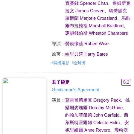
賓賽錢 Spencer Chan
、
詹姆斯克
拉文 James Craven
、
瑪喬麗克
羅斯蘭 Marjorie Crossland
、
馬歇
爾布拉德福 Marshall Bradford
、
惠頓錢伯斯 Wheaton Chambers
導演：
勞勃懷茲 Robert Wise
原著：
哈里貝茨 Harry Bates
#
得獎電影
#
金球獎
君子協定
8.2
Gentleman's Agreement
演員：
葛雷哥萊畢克 Gregory Peck
、
桃
樂珊麥瑰爾 Dorothy McGuire
、
約翰加菲爾德 John Garfield
、
西
萊斯特霍爾姆 Celeste Holm
、
安
妮里維爾 Anne Revere
、
瓊哈沃