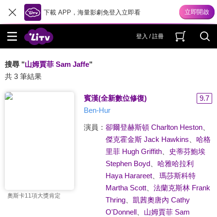
下載 APP，海量影劇免登入立即看
登入 / 註冊
搜尋 "
山姆賈菲 Sam Jaffe
"
共 3 筆結果
賓漢(全新數位修復)
9.7
Ben-Hur
演員：
卻爾登赫斯頓 Charlton Heston
、
傑克霍金斯 Jack Hawkins
、
哈格
里菲 Hugh Griffith
、
史蒂芬鮑埃
Stephen Boyd
、
哈雅哈拉利
Haya Harareet
、
瑪莎斯科特
Martha Scott
、
法蘭克斯林 Frank
奧斯卡11項大獎肯定
Thring
、
凱茜奧唐內 Cathy
O'Donnell
、
山姆賈菲 Sam