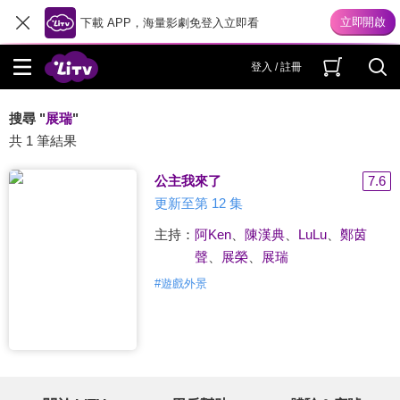
下載 APP，海量影劇免登入立即看
登入 / 註冊
搜尋 "
展瑞
"
共 1 筆結果
公主我來了
7.6
更新至第 12 集
主持：
阿Ken
、
陳漢典
、
LuLu
、
鄭茵
聲
、
展榮
、
展瑞
#
遊戲外景