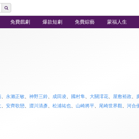
免費戲劇
爆款短劇
免費綜藝
蒙福人生
莉
、
永瀨正敏
、
神野三鈴
、
成田凌
、
國村隼
、
大關澪花
、
屋敷裕政
、
太
、
安齊歌戀
、
澀川清彥
、
松浦祐也
、
山崎將平
、
尾崎世界觀
、
河合