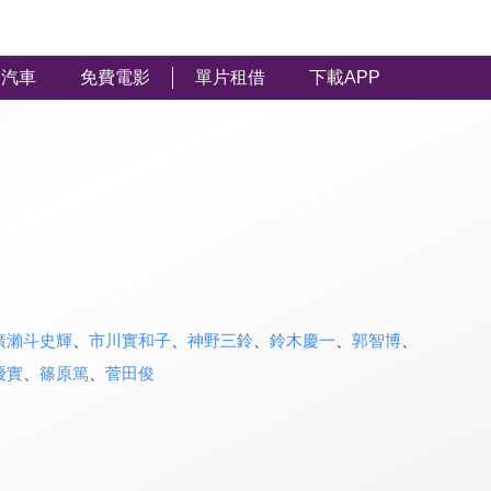
汽車
免費電影
單片租借
下載APP
廣瀨斗史輝
、
市川實和子
、
神野三鈴
、
鈴木慶一
、
郭智博
、
優實
、
篠原篤
、
菅田俊