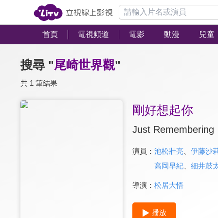
首頁
電視頻道
電影
動漫
兒童
搜尋 "
尾崎世界觀
"
共 1 筆結果
剛好想起你
Just Remembering
演員：
池松壯亮
、
伊藤沙
高岡早紀
、
細井鼓
導演：
松居大悟
播放