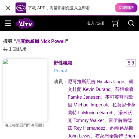
下載 APP，海量影劇免登入立即看
登入 / 註冊
搜尋 "
尼克鮑威爾 Nick Powell
"
共 1 筆結果
野性獵殺
5.9
Primal
演員：
尼可拉斯凱吉 Nicolas Cage
、
凱
文杜蘭 Kevin Durand
、
芬姬詹森
Famke Janssen
、
麥可英普雷歐
里 Michael Imperioli
、
拉莫尼卡葛
蘭特 LaMonica Garrett
、
湯米沃
克 Tommy Walker
、
雷伊赫南德
海上極限惡鬥即將展開！
茲 Rey Hernandez
、
約翰路易斯
John Lewis
、
布萊恩泰斯特 Brian