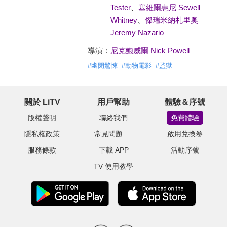
Tester
、
塞維爾惠尼 Sewell
Whitney
、
傑瑞米納札里奧
Jeremy Nazario
導演：
尼克鮑威爾 Nick Powell
#
幽閉驚悚
#
動物電影
#
監獄
關於 LiTV
用戶幫助
體驗＆序號
版權聲明
聯絡我們
免費體驗
隱私權政策
常見問題
啟用兌換卷
服務條款
下載 APP
活動序號
TV 使用教學