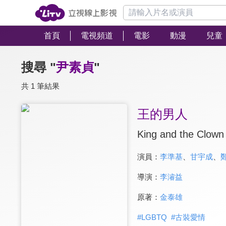
首頁
電視頻道
電影
動漫
兒童
搜尋 "
尹素貞
"
共 1 筆結果
王的男人
King and the Clown
演員：
李準基
、
甘宇成
、
導演：
李濬益
原著：
金泰雄
#
LGBTQ
#
古裝愛情