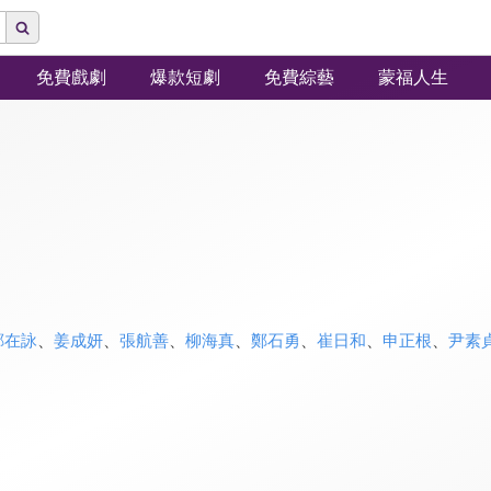
免費戲劇
爆款短劇
免費綜藝
蒙福人生
鄭在詠
、
姜成妍
、
張航善
、
柳海真
、
鄭石勇
、
崔日和
、
申正根
、
尹素