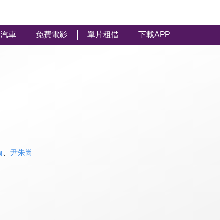
汽車
免費電影
單片租借
下載APP
貞
、
尹朱尚