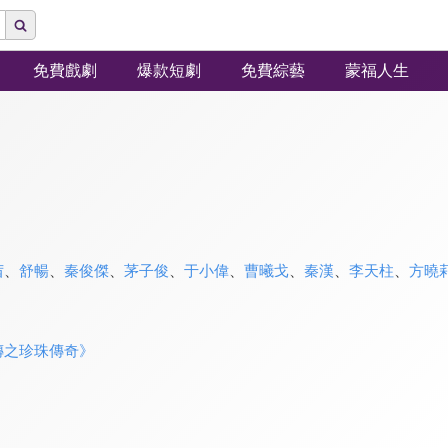
免費戲劇
爆款短劇
免費綜藝
蒙福人生
茜
、
舒暢
、
秦俊傑
、
茅子俊
、
于小偉
、
曹曦戈
、
秦漢
、
李天柱
、
方曉
傳之珍珠傳奇》