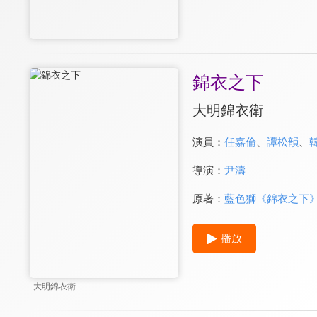
錦衣之下
大明錦衣衛
演員：
任嘉倫
、
譚松韻
、
導演：
尹濤
原著：
藍色獅《錦衣之下
播放
大明錦衣衛