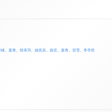
韓棟
、
葉青
、
韓承羽
、
姚奕辰
、
路宏
、
葉青
、
習雪
、
李亭哲
》