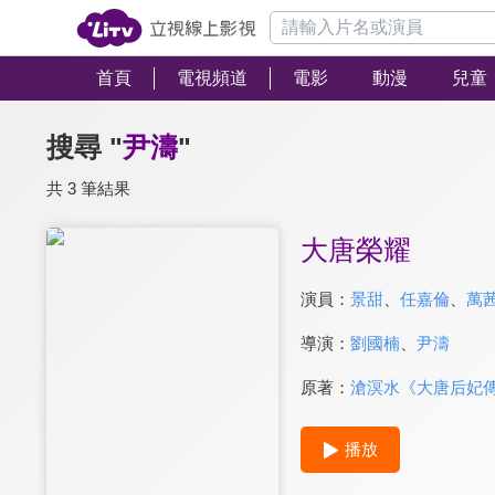
首頁
電視頻道
電影
動漫
兒童
搜尋 "
尹濤
"
共 3 筆結果
大唐榮耀
演員：
景甜
、
任嘉倫
、
萬
導演：
劉國楠
、
尹濤
原著：
滄溟水《大唐后妃
播放