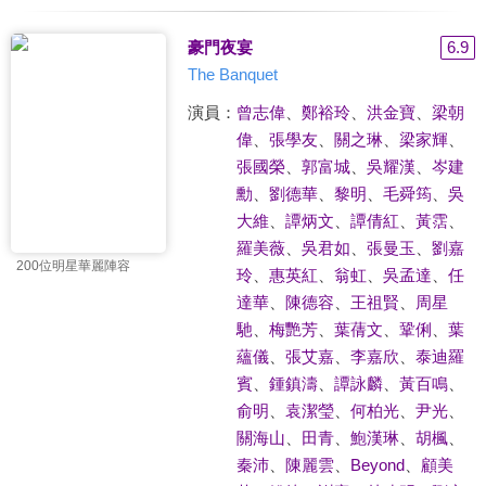
豪門夜宴
6.9
The Banquet
演員：
曾志偉
、
鄭裕玲
、
洪金寶
、
梁朝
偉
、
張學友
、
關之琳
、
梁家輝
、
張國榮
、
郭富城
、
吳耀漢
、
岑建
勳
、
劉德華
、
黎明
、
毛舜筠
、
吳
大維
、
譚炳文
、
譚倩紅
、
黃霑
、
羅美薇
、
吳君如
、
張曼玉
、
劉嘉
200位明星華麗陣容
玲
、
惠英紅
、
翁虹
、
吳孟達
、
任
達華
、
陳德容
、
王祖賢
、
周星
馳
、
梅艷芳
、
葉蒨文
、
鞏俐
、
葉
蘊儀
、
張艾嘉
、
李嘉欣
、
泰迪羅
賓
、
鍾鎮濤
、
譚詠麟
、
黃百鳴
、
俞明
、
袁潔瑩
、
何柏光
、
尹光
、
關海山
、
田青
、
鮑漢琳
、
胡楓
、
秦沛
、
陳麗雲
、
Beyond
、
顧美