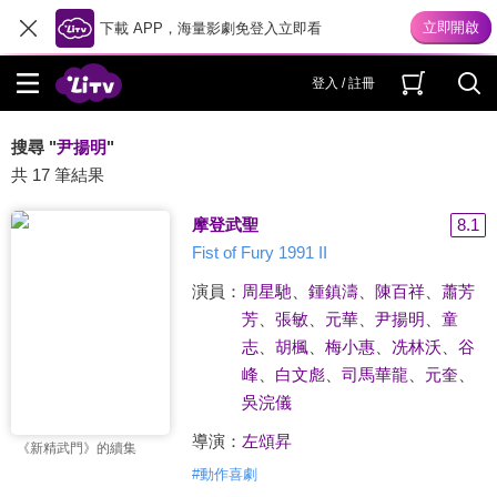
下載 APP，海量影劇免登入立即看
登入 / 註冊
搜尋 "
尹揚明
"
共 17 筆結果
摩登武聖
8.1
Fist of Fury 1991 II
演員：
周星馳
、
鍾鎮濤
、
陳百祥
、
蕭芳
芳
、
張敏
、
元華
、
尹揚明
、
童
志
、
胡楓
、
梅小惠
、
冼林沃
、
谷
峰
、
白文彪
、
司馬華龍
、
元奎
、
吳浣儀
導演：
左頌昇
《新精武門》的續集
#
動作喜劇