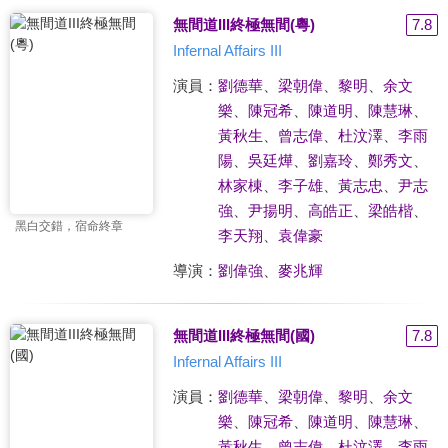
無間道III終極無間(粵)
7.8
Infernal Affairs III
演員：
劉德華
、
梁朝偉
、
黎明
、
余文
樂
、
陳冠希
、
陳道明
、
陳慧琳
、
黃秋生
、
曾志偉
、
杜汶澤
、
李雨
陽
、
吳廷燁
、
劉嘉玲
、
鄭秀文
、
林家棟
、
李子雄
、
黃志忠
、
尹志
強
、
尹揚明
、
高皓正
、
梁皓楷
、
黑白交錯，宿命終章
李天翔
、
袁偉豪
導演：
劉偉強
、
麥兆輝
無間道III終極無間(國)
7.8
Infernal Affairs III
演員：
劉德華
、
梁朝偉
、
黎明
、
余文
樂
、
陳冠希
、
陳道明
、
陳慧琳
、
黃秋生
、
曾志偉
、
杜汶澤
、
李雨