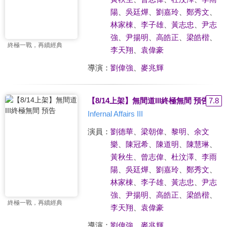
陽
、
吳廷燁
、
劉嘉玲
、
鄭秀文
、
林家棟
、
李子雄
、
黃志忠
、
尹志
強
、
尹揚明
、
高皓正
、
梁皓楷
、
終極一戰，再續經典
李天翔
、
袁偉豪
導演：
劉偉強
、
麥兆輝
【8/14上架】無間道III終極無間 預告
7.8
Infernal Affairs III
演員：
劉德華
、
梁朝偉
、
黎明
、
余文
樂
、
陳冠希
、
陳道明
、
陳慧琳
、
黃秋生
、
曾志偉
、
杜汶澤
、
李雨
陽
、
吳廷燁
、
劉嘉玲
、
鄭秀文
、
林家棟
、
李子雄
、
黃志忠
、
尹志
強
、
尹揚明
、
高皓正
、
梁皓楷
、
終極一戰，再續經典
李天翔
、
袁偉豪
導演：
劉偉強
、
麥兆輝