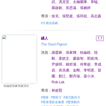
武
、
馮克安
、
太極樂隊
、
草蜢
、
羅啟銳
、
吳思遠
、
張婉婷
導演：
徐克
、
張堅庭
、
張同祖
、
高志森
#
大堆頭喜劇
綫人
7.7
The Stool Pigeon
演員：
謝霆鋒
、
張家輝
、
桂綸鎂
、
陸
毅
、
姜皓文
、
廖啟智
、
郭政鴻
、
尹揚明
、
鍾舒漫
、
何華超
、
李成
昌
、
吳浩康
、
金剛
、
李明憲
、
苗
圃
、
劉江
、
鄭丹瑞
、
梁小冰
、
Rob Lok
桂綸鎂形象突破演出
導演：
林超賢
#
飛車
#
警匪片
#
港式動作片
#
香港電影金像獎
#
驚悚動作