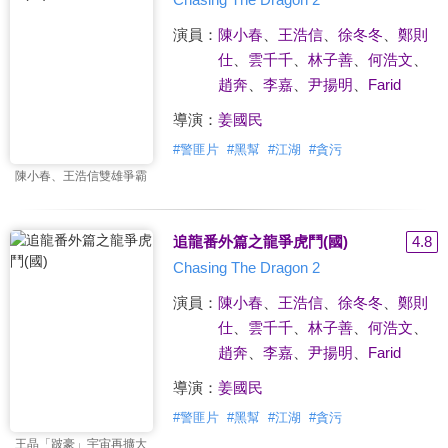
演員：
陳小春
、
王浩信
、
徐冬冬
、
鄭則
仕
、
雲千千
、
林子善
、
何浩文
、
趙奔
、
李嘉
、
尹揚明
、
Farid
導演：
姜國民
#
警匪片
#
黑幫
#
江湖
#
貪污
陳小春、王浩信雙雄爭霸
追龍番外篇之龍爭虎鬥(國)
4.8
Chasing The Dragon 2
演員：
陳小春
、
王浩信
、
徐冬冬
、
鄭則
仕
、
雲千千
、
林子善
、
何浩文
、
趙奔
、
李嘉
、
尹揚明
、
Farid
導演：
姜國民
#
警匪片
#
黑幫
#
江湖
#
貪污
王晶「跛豪」宇宙再擴大