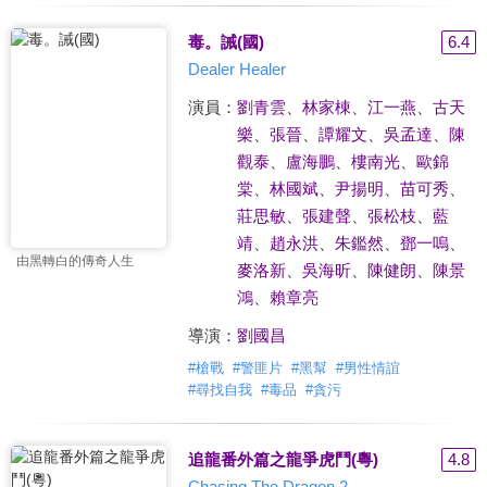
毒。誡(國)
6.4
Dealer Healer
演員：
劉青雲
、
林家棟
、
江一燕
、
古天
樂
、
張晉
、
譚耀文
、
吳孟達
、
陳
觀泰
、
盧海鵬
、
樓南光
、
歐錦
棠
、
林國斌
、
尹揚明
、
苗可秀
、
莊思敏
、
張建聲
、
張松枝
、
藍
靖
、
趙永洪
、
朱鑑然
、
鄧一嗚
、
由黑轉白的傳奇人生
麥洛新
、
吳海昕
、
陳健朗
、
陳景
鴻
、
賴章亮
導演：
劉國昌
#
槍戰
#
警匪片
#
黑幫
#
男性情誼
#
尋找自我
#
毒品
#
貪污
追龍番外篇之龍爭虎鬥(粵)
4.8
Chasing The Dragon 2