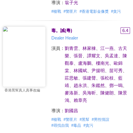
導演：
翁子光
#
槍戰
#
警匪片
#
香港電影金像獎
#
貪污
毒。誡(粵)
6.4
Dealer Healer
演員：
劉青雲
、
林家棟
、
江一燕
、
古天
樂
、
張晉
、
譚耀文
、
吳孟達
、
陳
觀泰
、
盧海鵬
、
樓南光
、
歐錦
棠
、
林國斌
、
尹揚明
、
苗可秀
、
莊思敏
、
張建聲
、
張松枝
、
藍
靖
、
趙永洪
、
朱鑑然
、
鄧一嗚
、
香港黑幫真人真事改編
麥洛新
、
吳海昕
、
陳健朗
、
陳景
鴻
、
賴章亮
導演：
劉國昌
#
槍戰
#
警匪片
#
黑幫
#
男性情誼
#
尋找自我
#
毒品
#
貪污