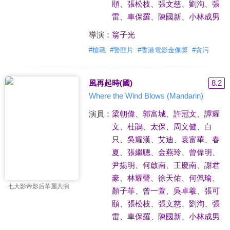
頤
、
張松枝
、
張文慈
、
劉洵
、
張
雷
、
車保羅
、
陳國新
、
小林成男
導演：
翁子光
#
槍戰
#
警匪片
#
香港電影金像獎
#
貪污
風再起時(國)
8.2
Where the Wind Blows (Mandarin)
演員：
梁朝偉
、
郭富城
、
許冠文
、
譚耀
文
、
杜鵑
、
太保
、
周文健
、
白
只
、
吳耀漢
、
艾迪
、
袁富華
、
春
夏
、
張繼聰
、
金燕玲
、
曾偉明
、
尹揚明
、
何啟南
、
王慶南
、
謝君
豪
、
林耀聲
、
徐天佑
、
何佩瑜
、
七大影帝影后華麗共演
顏子菲
、
曾一萱
、
吳卓羲
、
張可
頤
、
張松枝
、
張文慈
、
劉洵
、
張
雷
、
車保羅
、
陳國新
、
小林成男