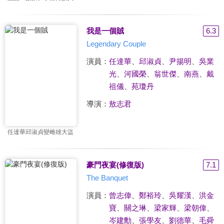
我是一個賊
6.3
Legendary Couple
演員：
任達華
、
邱淑貞
、
尹揚明
、
吳業
光
、
河國榮
、
翁世傑
、
南燕
、
戴
祖儀
、
苑瓊丹
導演：
敖志君
任達華邱淑貞變雌雄大盜
豪門夜宴(修復版)
7.1
The Banquet
演員：
曾志偉
、
鄭裕玲
、
吳耀漢
、
洪金
寶
、
關之琳
、
梁家輝
、
梁朝偉
、
岑建勳
、
張學友
、
劉德華
、
毛舜