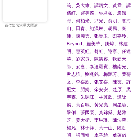
筠
、
吳大維
、
譚炳文
、
黃霑
、
譚
倩紅
、
羅美薇
、
吳君如
、
袁潔
瑩
、
何柏光
、
尹光
、
俞明
、
關海
百位知名港星大匯演
山
、
田青
、
鮑漢琳
、
胡楓
、
秦
沛
、
陳麗雲
、
張曼玉
、
劉嘉玲
、
Beyond
、
顧美華
、
姚煒
、
林建
明
、
惠英紅
、
翁虹
、
謝寧
、
任達
華
、
劉家良
、
陳德容
、
軟硬天
師
、
麥嘉
、
泰迪羅賓
、
樓南光
、
尹志強
、
劉兆銘
、
梅艷芳
、
葉蒨
文
、
李嘉欣
、
張艾嘉
、
陳友
、
許
冠文
、
肥媽
、
余安安
、
楚原
、
吳
宇森
、
朱咪咪
、
林其欣
、
譚詠
麟
、
黃百鳴
、
黃光亮
、
周星馳
、
鞏俐
、
張國榮
、
黃錦燊
、
趙雅
芝
、
姜大衛
、
李琳琳
、
陳法蓉
、
楊凡
、
林子祥
、
黃一山
、
陸劍
明
、
張同祖
、
李子雄
、
葉蘊儀
、