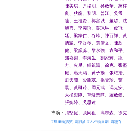
陳美琪
、
尹揚明
、
吳啟華
、
萬梓
良
、
狄龍
、
黎明
、
曾江
、
吳孟
達
、
王祖賢
、
郭富城
、
董驃
、
沈
殿霞
、
李麗珍
、
關珮琳
、
盧冠
廷
、
梁家仁
、
谷峰
、
陳百祥
、
黃
炳耀
、
李香琴
、
葉倩文
、
陳欣
健
、
梁韻蕊
、
黎永強
、
袁和平
、
錢嘉樂
、
李海生
、
劉家輝
、
龍
方
、
火星
、
鍾鎮濤
、
徐克
、
張堅
庭
、
惠天賜
、
黃子揚
、
張耀揚
、
劉天蘭
、
梁韻蕊
、
楊寶玲
、
葉
晨
、
黃凱芹
、
周元武
、
馮克安
、
太極樂隊
、
草蜢樂隊
、
羅啟銳
、
張婉婷
、
吳思遠
導演：
張堅庭
、
張同祖
、
高志森
、
徐克
#
無厘頭搞笑
#
詐騙
#
大堆頭喜劇
#
翻拍