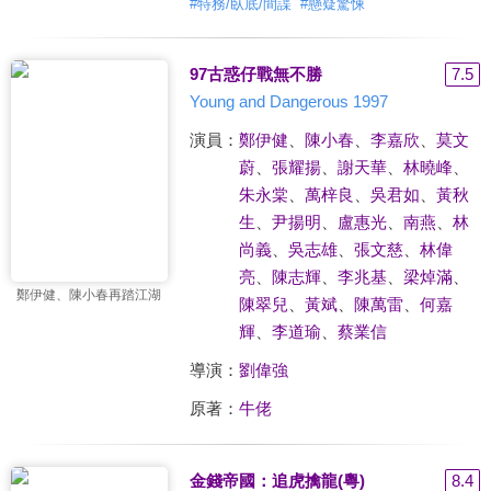
#
特務/臥底/間諜
#
懸疑驚悚
97古惑仔戰無不勝
7.5
Young and Dangerous 1997
演員：
鄭伊健
、
陳小春
、
李嘉欣
、
莫文
蔚
、
張耀揚
、
謝天華
、
林曉峰
、
朱永棠
、
萬梓良
、
吳君如
、
黃秋
生
、
尹揚明
、
盧惠光
、
南燕
、
林
尚義
、
吳志雄
、
張文慈
、
林偉
亮
、
陳志輝
、
李兆基
、
梁焯滿
、
鄭伊健、陳小春再踏江湖
陳翠兒
、
黃斌
、
陳萬雷
、
何嘉
輝
、
李道瑜
、
蔡業信
導演：
劉偉強
原著：
牛佬
金錢帝國：追虎擒龍(粵)
8.4