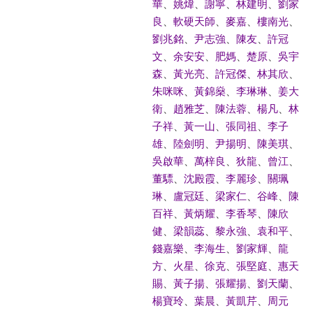
華
、
姚煒
、
謝寧
、
林建明
、
劉家
良
、
軟硬天師
、
麥嘉
、
樓南光
、
劉兆銘
、
尹志強
、
陳友
、
許冠
文
、
余安安
、
肥媽
、
楚原
、
吳宇
森
、
黃光亮
、
許冠傑
、
林其欣
、
朱咪咪
、
黃錦燊
、
李琳琳
、
姜大
衛
、
趙雅芝
、
陳法蓉
、
楊凡
、
林
子祥
、
黃一山
、
張同祖
、
李子
雄
、
陸劍明
、
尹揚明
、
陳美琪
、
吳啟華
、
萬梓良
、
狄龍
、
曾江
、
董驃
、
沈殿霞
、
李麗珍
、
關珮
琳
、
盧冠廷
、
梁家仁
、
谷峰
、
陳
百祥
、
黃炳耀
、
李香琴
、
陳欣
健
、
梁韻蕊
、
黎永強
、
袁和平
、
錢嘉樂
、
李海生
、
劉家輝
、
龍
方
、
火星
、
徐克
、
張堅庭
、
惠天
賜
、
黃子揚
、
張耀揚
、
劉天蘭
、
楊寶玲
、
葉晨
、
黃凱芹
、
周元