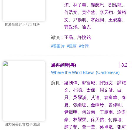
潔
、
林子善
、
龔慈恩
、
劉浩龍
、
何浩文
、
黃浩然
、
李天翔
、
黃栢
文
、
尹揚明
、
常鈺詞
、
王俊棠
、
超豪華陣容正邪大對決
郭政鴻
、
喻亢
導演：
王晶
、
許悅銘
#
警匪片
#
黑幫
#
貪污
風再起時(粵)
8.2
Where the Wind Blows (Cantonese)
演員：
梁朝偉
、
郭富城
、
許冠文
、
譚耀
文
、
杜鵑
、
太保
、
周文健
、
白
只
、
吳耀漢
、
艾迪
、
袁富華
、
春
夏
、
張繼聰
、
金燕玲
、
曾偉明
、
尹揚明
、
何啟南
、
王慶南
、
謝君
豪
、
林耀聲
、
徐天佑
、
何佩瑜
、
四大探長真實故事改編
顏子菲
、
曾一萱
、
吳卓羲
、
張可