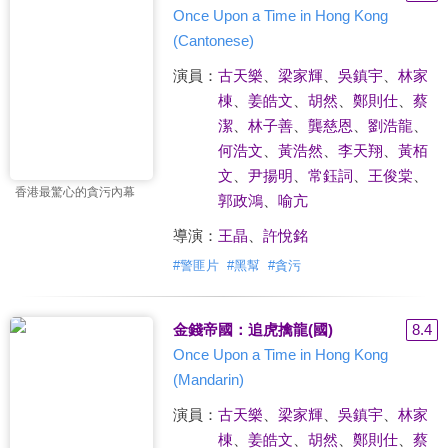
Once Upon a Time in Hong Kong
(Cantonese)
演員：
古天樂
、
梁家輝
、
吳鎮宇
、
林家
棟
、
姜皓文
、
胡然
、
鄭則仕
、
蔡
潔
、
林子善
、
龔慈恩
、
劉浩龍
、
何浩文
、
黃浩然
、
李天翔
、
黃栢
文
、
尹揚明
、
常鈺詞
、
王俊棠
、
香港最驚心的貪污內幕
郭政鴻
、
喻亢
導演：
王晶
、
許悅銘
#
警匪片
#
黑幫
#
貪污
金錢帝國：追虎擒龍(國)
8.4
Once Upon a Time in Hong Kong
(Mandarin)
演員：
古天樂
、
梁家輝
、
吳鎮宇
、
林家
棟
、
姜皓文
、
胡然
、
鄭則仕
、
蔡