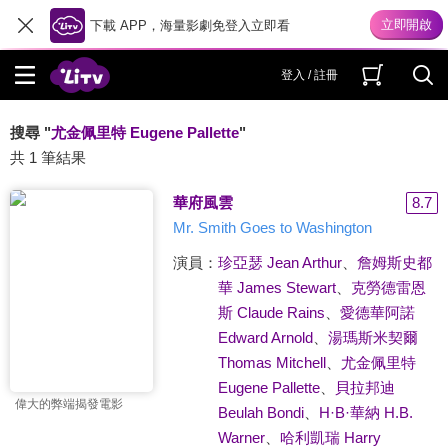
下載 APP，海量影劇免登入立即看
登入 / 註冊
搜尋 "
尤金佩里特 Eugene Pallette
"
共 1 筆結果
華府風雲
8.7
Mr. Smith Goes to Washington
演員：
珍亞瑟 Jean Arthur
、
詹姆斯史都
華 James Stewart
、
克勞德雷恩
斯 Claude Rains
、
愛德華阿諾
Edward Arnold
、
湯瑪斯米契爾
Thomas Mitchell
、
尤金佩里特
Eugene Pallette
、
貝拉邦迪
偉大的弊端揭發電影
Beulah Bondi
、
H·B·華納 H.B.
Warner
、
哈利凱瑞 Harry