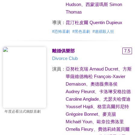
Hudson
、
西蒙湯瑪斯 Simon
Thomas
導演：
昆汀杜皮爾 Quentin Dupieux
#
恐怖喜劇
#
黑色喜劇
#
連續殺人狂
離婚俱樂部
7.5
Divorce Club
演員：
亞努杜克瑞 Arnaud Ducret
、
方斯
華薩維德梅松 François-Xavier
Demaison
、
奧德薇弗洛侯
Audrey Fleurot
、
卡洛琳安格拉德
Caroline Anglade
、
尤瑟夫哈傑迪
Youssef Hajdi
、
格雷高爾邦尼特
年度必看法式幽默喜劇
Grégoire Bonnet
、
麥克揚
Michaël Youn
、
歐奈拉弗洛里
Ornella Fleury
、
費德莉綺麗貝爾