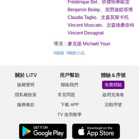
Frédérique Bel
、
班傑明畢歐雷
Benjamin Biolay
、
克勞迪婭塔博
Claudia Tagbo
、
文森莫斯卡托
Vincent Moscato
、
文森德桑奈特
Vincent Desagnat
導演：
麥克揚 Michaël Youn
#
婚姻
#
幽默小品
關於 LiTV
用戶幫助
體驗＆序號
版權聲明
聯絡我們
免費體驗
隱私權政策
常見問題
啟用兌換卷
服務條款
下載 APP
活動序號
TV 使用教學