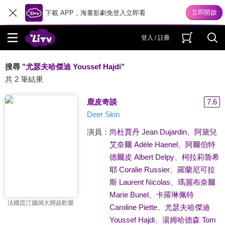
下載 APP，海量影劇免登入立即看
登入 / 註冊
搜尋 "
尤瑟夫哈傑迪 Youssef Hajdi
"
共 2 筆結果
鹿皮奇談
7.6
Deer Skin
演員：
尚杜賈丹 Jean Dujardin
、
阿黛兒
艾奈爾 Adèle Haenel
、
阿爾伯特
德爾皮 Albert Delpy
、
柯拉莉魯希
耶 Coralie Russier
、
羅蘭尼可拉
斯 Laurent Nicolas
、
瑪麗布奈爾
Marie Bunel
、
卡羅琳佩特
法國昆汀腦洞大開超歡樂
Caroline Piette
、
尤瑟夫哈傑迪
Youssef Hajdi
、
湯姆哈德森 Tom