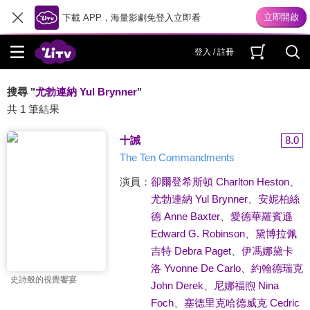
下載 APP，海量影劇免登入立即看
登入 / 註冊
搜尋 "
尤勃連納 Yul Brynner
"
共 1 筆結果
十誡
8.0
The Ten Commandments
演員：
卻爾登希斯頓 Charlton Heston
、
尤勃連納 Yul Brynner
、
安妮柏絲
德 Anne Baxter
、
愛德華羅賓遜
Edward G. Robinson
、
黛博拉佩
吉特 Debra Paget
、
伊馮娜黛卡
洛 Yvonne De Carlo
、
約翰德瑞克
史詩般的視覺饗宴
John Derek
、
尼娜福煦 Nina
Foch
、
塞德里克哈德威克 Cedric