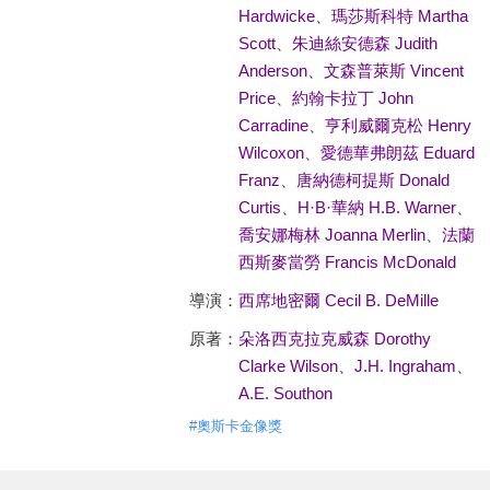
Hardwicke
、
瑪莎斯科特 Martha
Scott
、
朱迪絲安德森 Judith
Anderson
、
文森普萊斯 Vincent
Price
、
約翰卡拉丁 John
Carradine
、
亨利威爾克松 Henry
Wilcoxon
、
愛德華弗朗茲 Eduard
Franz
、
唐納德柯提斯 Donald
Curtis
、
H·B·華納 H.B. Warner
、
喬安娜梅林 Joanna Merlin
、
法蘭
西斯麥當勞 Francis McDonald
導演：
西席地密爾 Cecil B. DeMille
原著：
朵洛西克拉克威森 Dorothy
Clarke Wilson
、
J.H. Ingraham
、
A.E. Southon
#
奧斯卡金像獎