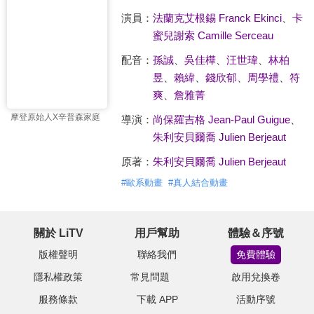
演員：
法蘭克艾根錫 Franck Ekinci
、
卡
蜜兒謝索 Camille Serceau
配音：
孫誠
、
吳佳樺
、
汪世瑋
、
林柏
昱
、
賴緯
、
錢欣郁
、
周學禮
、
符
爽
、
詹雅菁
摩登原始人X辛普森家庭
導演：
尚保羅吉格 Jean-Paul Guigue
、
朱利安貝爾喬 Julien Berjeaut
原著：
朱利安貝爾喬 Julien Berjeaut
#
歐系動畫
#
真人結合動畫
關於 LiTV
用戶幫助
體驗＆序號
版權聲明
聯絡我們
免費體驗
隱私權政策
常見問題
啟用兌換卷
服務條款
下載 APP
活動序號