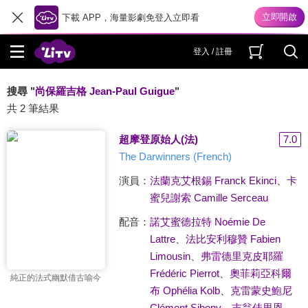
下載 APP，海量影劇免登入立即看
登入 / 註冊
搜尋 "
尚保羅吉格 Jean-Paul Guigue
"
共 2 筆結果
超摩登原始人(法)
7.0
The Darwinners (French)
演員：
法蘭克艾根錫 Franck Ekinci
、
卡
蜜兒謝索 Camille Serceau
配音：
諾艾蜜德拉特 Noémie De
Lattre
、
法比安利穆贊 Fabien
Limousin
、
弗雷德里克皮耶羅
Frédéric Pierrot
、
奧菲莉亞科爾
純正的法式幽默借古喻今
布 Ophélia Kolb
、
克雷蒙史鮑尼
Clément Sibony
、
吉翁佳里恩