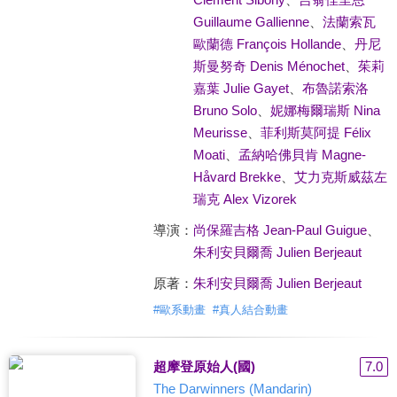
Guillaume Gallienne
、
法蘭索瓦
歐蘭德 François Hollande
、
丹尼
斯曼努奇 Denis Ménochet
、
茱莉
嘉葉 Julie Gayet
、
布魯諾索洛
Bruno Solo
、
妮娜梅爾瑞斯 Nina
Meurisse
、
菲利斯莫阿提 Félix
Moati
、
孟納哈佛貝肯 Magne-
Håvard Brekke
、
艾力克斯威茲左
瑞克 Alex Vizorek
導演：
尚保羅吉格 Jean-Paul Guigue
、
朱利安貝爾喬 Julien Berjeaut
原著：
朱利安貝爾喬 Julien Berjeaut
#
歐系動畫
#
真人結合動畫
超摩登原始人(國)
7.0
The Darwinners (Mandarin)