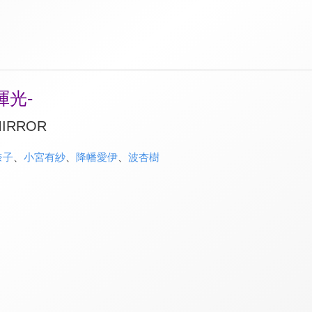
暉光-
 MIRROR
奈子
、
小宮有紗
、
降幡愛伊
、
波杏樹