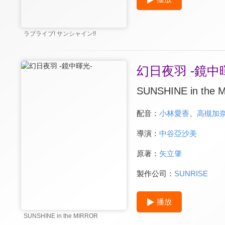
ラブライブ! サンシャイン!!
幻日夜羽 -鏡中
SUNSHINE in the
配音：
小林愛香
、
高槻加
導演：
中谷亞沙美
原著：
矢立肇
製作公司：
SUNRISE
播放
SUNSHINE in the MIRROR