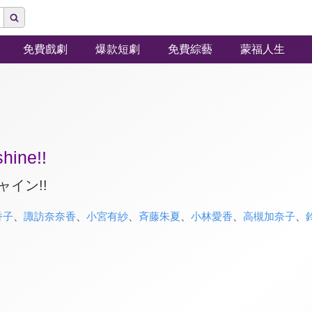
免費戲劇
爆款短劇
免費綜藝
蒙福人生
hine!!
ャイン!!
香子
、
諏訪奈奈香
、
小宮有紗
、
斉藤朱夏
、
小林愛香
、
高槻加奈子
、