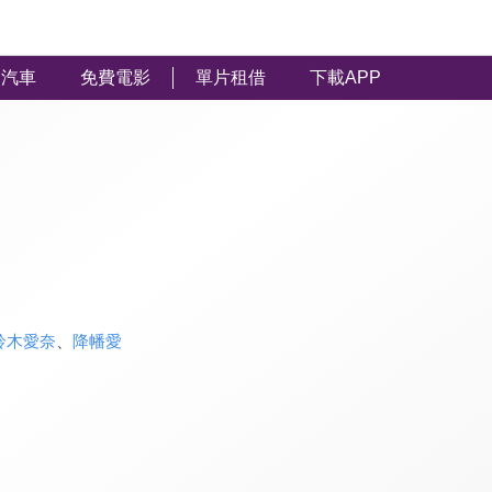
汽車
免費電影
單片租借
下載APP
鈴木愛奈
、
降幡愛