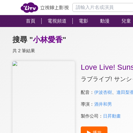
首頁
電視頻道
電影
動漫
兒童
搜尋 "
小林愛香
"
共 2 筆結果
Love Live! Suns
ラブライブ! サンシ
配音：
伊波杏樹
、
逢田梨
導演：
酒井和男
製作公司：
日昇動畫
播放