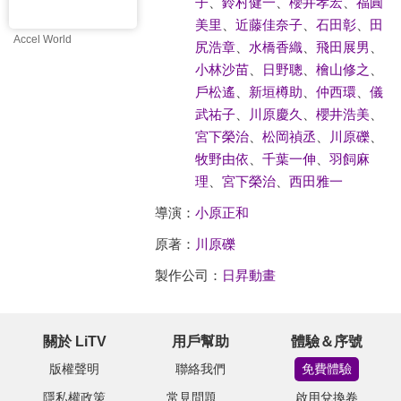
子
、
鈴村健一
、
櫻井孝宏
、
福圓
美里
、
近藤佳奈子
、
石田彰
、
田
Accel World
尻浩章
、
水橋香織
、
飛田展男
、
小林沙苗
、
日野聰
、
檜山修之
、
戶松遙
、
新垣樽助
、
仲西環
、
儀
武祐子
、
川原慶久
、
櫻井浩美
、
宮下榮治
、
松岡禎丞
、
川原礫
、
牧野由依
、
千葉一伸
、
羽飼麻
理
、
宮下榮治
、
西田雅一
導演：
小原正和
原著：
川原礫
製作公司：
日昇動畫
關於 LiTV
用戶幫助
體驗＆序號
版權聲明
聯絡我們
免費體驗
隱私權政策
常見問題
啟用兌換卷