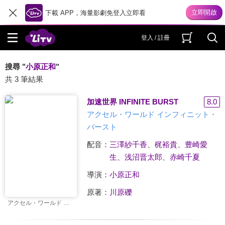
下載 APP，海量影劇免登入立即看
登入 / 註冊
搜尋 "
小原正和
"
共 3 筆結果
加速世界 INFINITE BURST
8.0
アクセル・ワールド インフィニット・
バースト
配音：
三澤紗千香
、
梶裕貴
、
豊崎愛
生
、
浅沼晋太郎
、
赤崎千夏
導演：
小原正和
原著：
川原礫
アクセル・ワールド インフィニット・バースト