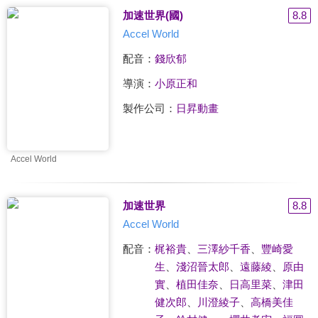
加速世界(國)
8.8
Accel World
配音：
錢欣郁
導演：
小原正和
製作公司：
日昇動畫
Accel World
加速世界
8.8
Accel World
配音：
梶裕貴
、
三澤紗千香
、
豐崎愛
生
、
淺沼晉太郎
、
遠藤綾
、
原由
實
、
植田佳奈
、
日高里菜
、
津田
健次郎
、
川澄綾子
、
高橋美佳