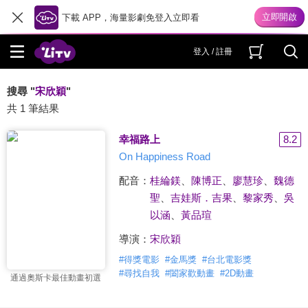
下載 APP，海量影劇免登入立即看
登入 / 註冊
搜尋 "
宋欣穎
"
共 1 筆結果
幸福路上
8.2
On Happiness Road
配音：
桂綸鎂
、
陳博正
、
廖慧珍
、
魏德
聖
、
吉娃斯．吉果
、
黎家秀
、
吳
以涵
、
黃品瑄
導演：
宋欣穎
#
得獎電影
#
金馬獎
#
台北電影獎
#
尋找自我
#
闔家歡動畫
#
2D動畫
通過奧斯卡最佳動畫初選