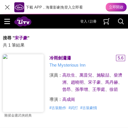
下載 APP，海量影劇免登入立即看
登入 / 註冊
搜尋 "
宋子豪
"
共 1 筆結果
冷雨劍瀟瀟
5.6
The Mysterious Inn
演員：
高欣生
、
萬昔兒
、
施駿喆
、
柴濟
洲
、
趙曉明
、
宋子豪
、
馬丹赫
、
曾昂
、
孫學增
、
王學庭
、
徐箭
導演：
高成崗
#
古裝動作
#
武打
#
古裝劇情
雜揉金庸武俠經典