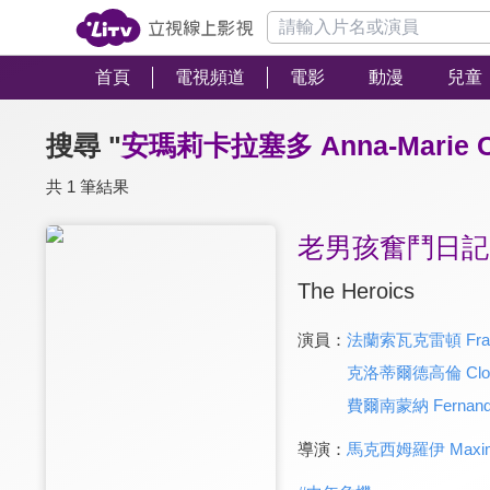
首頁
電視頻道
電影
動漫
兒童
搜尋 "
安瑪莉卡拉塞多 Anna-Marie Ca
共 1 筆結果
老男孩奮鬥日記
The Heroics
演員：
法蘭索瓦克雷頓 Franço
克洛蒂爾德高倫 Clotil
費爾南蒙納 Fernand
導演：
馬克西姆羅伊 Maxim