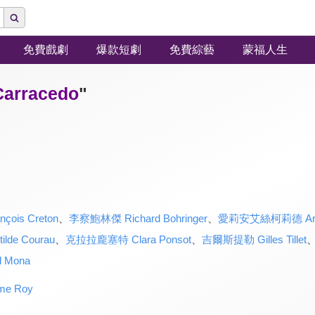
免費戲劇
爆款短劇
免費綜藝
蒙福人生
rracedo
"
is Creton
、
李察鮑林傑 Richard Bohringer
、
愛莉安艾絲柯莉德 Arian
de Courau
、
克拉拉龐塞特 Clara Ponsot
、
吉爾斯提勒 Gilles Tillet
 Mona
e Roy