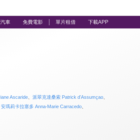
汽車
免費電影
單片租借
下載APP
e Ascaride
、
派翠克達桑索 Patrick d'Assumçao
、
、
安瑪莉卡拉塞多 Anna-Marie Carracedo
、