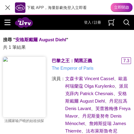
下載 APP，海量影劇免登入立即看
登入 / 註冊
搜尋 "
安格斯戴爾 August Diehl
"
共 1 筆結果
巴黎之王：闇黑正義
7.3
The Emperor of Paris
演員：
文森卡索 Vincent Cassel
、
歐嘉
柯瑞蘭蔻 Olga Kurylenko
、
派屈
克薛內 Patrick Chesnais
、
安格
斯戴爾 August Diehl
、
丹尼拉馮
Denis Lavant
、
芙蕾雅梅佛 Freya
Mavor
、
丹尼斯曼努奇 Denis
法國家喻戶曉的始祖偵探
Ménochet
、
詹姆斯提瑞 James
Thierrée
、
法布萊斯魯奇尼