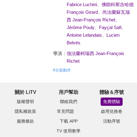
Fabrice Luchini
、
佛朗科斯吉哈德
François Girard
、
尚法蘭蘇瓦瑞
西 Jean-François Richet
、
Jérôme Pouly
、
Fayçal Safi
、
Antoine Lelandais
、
Lucien
Belvès
導演：
強法蘭柯瑞西 Jean-François
Richet
#
古裝動作
關於 LiTV
用戶幫助
體驗＆序號
版權聲明
聯絡我們
免費體驗
隱私權政策
常見問題
啟用兌換卷
服務條款
下載 APP
活動序號
TV 使用教學