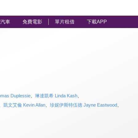
汽車
免費電影
單片租借
下載APP
s Duplessie
、
琳達凱希 Linda Kash
、
、
凱文艾倫 Kevin Allan
、
珍妮伊斯特伍德 Jayne Eastwood
、