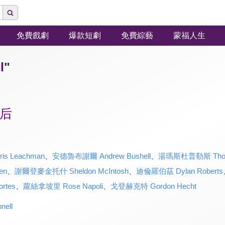
免費戲劇
爆款短劇
免費綜藝
蒙福人生
l
"
后
s Leachman
、
安德魯布謝爾 Andrew Bushell
、
湯瑪斯杜普勒斯 Thoma
en
、
謝爾登麥金托什 Sheldon McIntosh
、
迪倫羅伯茲 Dylan Roberts
rtes
、
蘿絲拿坡里 Rose Napoli
、
戈登赫克特 Gordon Hecht
ell