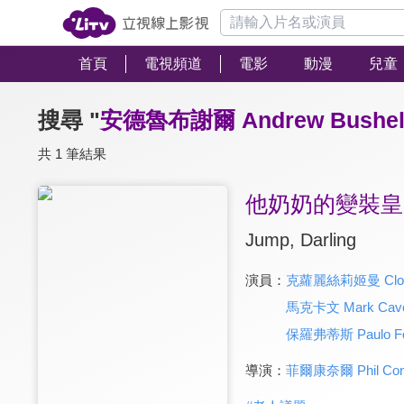
首頁
電視頻道
電影
動漫
兒童
搜尋 "
安德魯布謝爾 Andrew Bushel
共 1 筆結果
他奶奶的變裝皇
Jump, Darling
演員：
克蘿麗絲莉姬曼 Clori
馬克卡文 Mark Cav
保羅弗蒂斯 Paulo Fo
導演：
菲爾康奈爾 Phil Conn