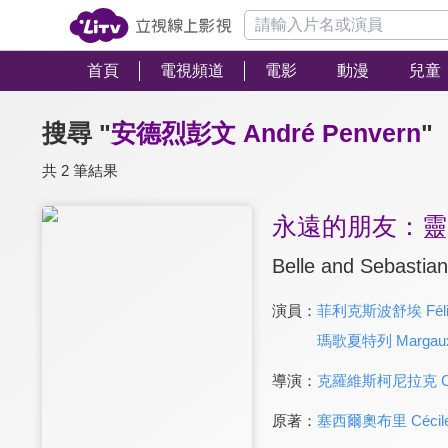
首頁
電視頻道
電影
動漫
兒童
搜尋 "
安德烈彭文 André Penvern
"
共 2 筆結果
永遠的朋友：靈
Belle and Sebastian,
演員：
菲利克斯波舒埃 Félix
瑪歌夏特列 Margaux C
導演：
克羅維斯柯尼拉克 Clovi
原著：
塞西爾奧布里 Cécile 