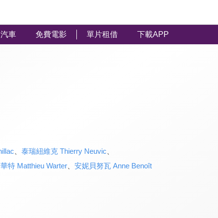
汽車
免費電影
單片租借
下載APP
llac
、
泰瑞紐維克 Thierry Neuvic
、
特 Matthieu Warter
、
安妮貝努瓦 Anne Benoît