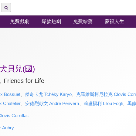
免費戲劇
爆款短劇
免費綜藝
蒙福人生
犬貝兒(國)
 Friends for Life
 Bossuet
、
傑奇卡尤 Tchéky Karyo
、
克羅維斯柯尼拉克 Clovis Corni
hatelier
、
安德烈彭文 André Penvern
、
莉盧福利 Lilou Fogli
、
馬修華
s Cornillac
Aubry