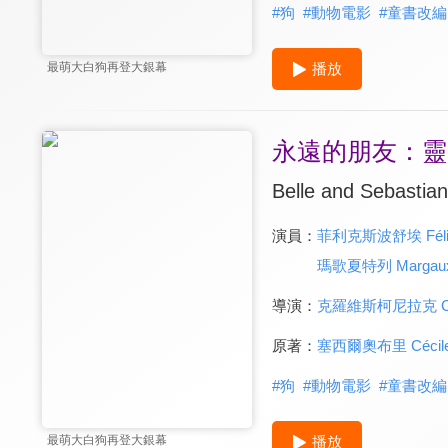
#
狗
#
動物電影
#
童書改編
播放
最萌大白狗再登大銀幕
永遠的朋友：靈
Belle and Sebastian,
演員：
菲利克斯波舒埃 Félix
瑪歌夏特列 Margaux C
導演：
克羅維斯柯尼拉克 Clovi
原著：
塞西爾奧布里 Cécile 
#
狗
#
動物電影
#
童書改編
播放
最萌大白狗再登大銀幕