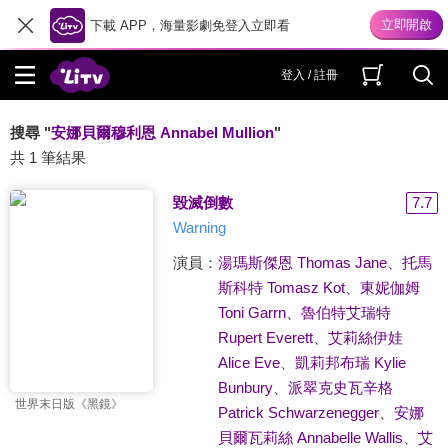
下載 APP，海量影劇免登入立即看
登入 / 註冊
搜尋 "
安娜貝爾穆利恩 Annabel Mullion
"
共 1 筆結果
毀滅倒數
7.7
Warning
演員：
湯瑪斯傑恩 Thomas Jane
、
托馬
斯科特 Tomasz Kot
、
東妮伽姆
Toni Garrn
、
魯伯特艾瑞特
Rupert Everett
、
艾莉絲伊娃
Alice Eve
、
凱莉邦布瑞 Kylie
Bunbury
、
派翠克史瓦辛格
世界末日版《黑鏡》
Patrick Schwarzenegger
、
安娜
貝爾瓦莉絲 Annabelle Wallis
、
艾