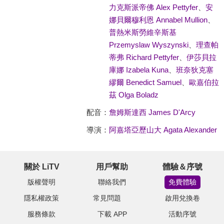
力克斯派帝佛 Alex Pettyfer
、
安
娜貝爾穆利恩 Annabel Mullion
、
普熱米斯勞維辛斯基
Przemyslaw Wyszynski
、
理查帕
蒂弗 Richard Pettyfer
、
伊莎貝拉
庫娜 Izabela Kuna
、
班奈狄克塞
繆爾 Benedict Samuel
、
歐嘉伯拉
茲 Olga Boladz
配音：
詹姆斯達西 James D'Arcy
導演：
阿嘉塔亞歷山大 Agata Alexander
關於 LiTV
用戶幫助
體驗＆序號
版權聲明
聯絡我們
免費體驗
隱私權政策
常見問題
啟用兌換卷
服務條款
下載 APP
活動序號