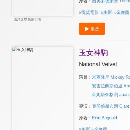
原著：
西奧多德萊賽 Theodor
#
得獎電影
#
奧斯卡金像獎
西洋金獎版陳世美
播放
玉女神駒
National Velvet
演員：
米蓋隆尼 Mickey Ro
安吉拉蘭斯伯里 Angel
茱妮塔奎格利 Juanita
導演：
克勞倫斯布朗 Claren
原著：
Enid Bagnold
#
奧斯卡金像獎