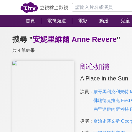
首頁
電視頻道
電影
動漫
兒童
搜尋 "
安妮里維爾 Anne Revere
"
共 4 筆結果
郎心如鐵
A Place in the Sun
演員：
蒙哥馬利克利夫特 Mont
佛瑞德克拉克 Fred C
弗里達伊內斯考特 Fried
導演：
喬治史蒂文斯 George