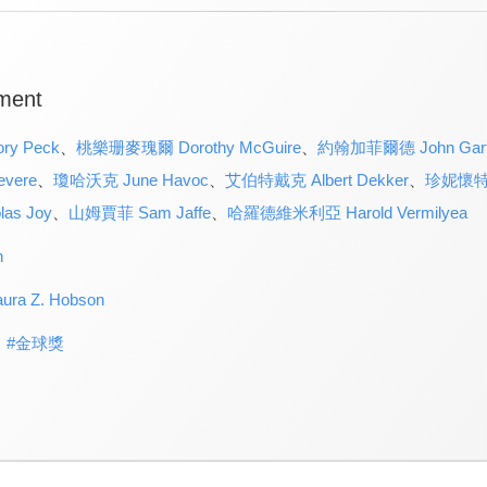
ment
y Peck
、
桃樂珊麥瑰爾 Dorothy McGuire
、
約翰加菲爾德 John Garfi
vere
、
瓊哈沃克 June Havoc
、
艾伯特戴克 Albert Dekker
、
珍妮懷特 J
as Joy
、
山姆賈菲 Sam Jaffe
、
哈羅德維米利亞 Harold Vermilyea
n
a Z. Hobson
#
金球獎