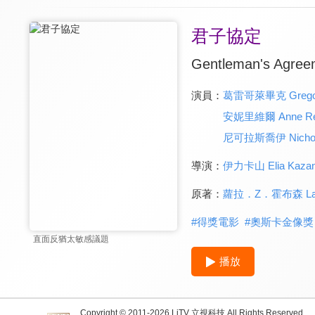
君子協定
Gentleman's Agree
演員：
葛雷哥萊畢克 Gregor
安妮里維爾 Anne Re
尼可拉斯喬伊 Nichol
導演：
伊力卡山 Elia Kaza
原著：
蘿拉．Z．霍布森 Laur
#
得獎電影
#
奧斯卡金像獎
直面反猶太敏感議題
播放
Copyright © 2011-
2026
LiTV 立視科技 All Rights Reserved.