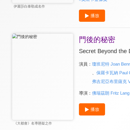
伊麗莎白泰勒成名作
播放
門後的秘密
Secret Beyond the D
演員：
瓊班尼特 Joan Benn
、
保羅卡瓦納 Paul C
弗吉尼亞布里薩克 Virgi
導演：
佛瑞茲朗 Fritz Lang
播放
《大都會》名導懸疑之作