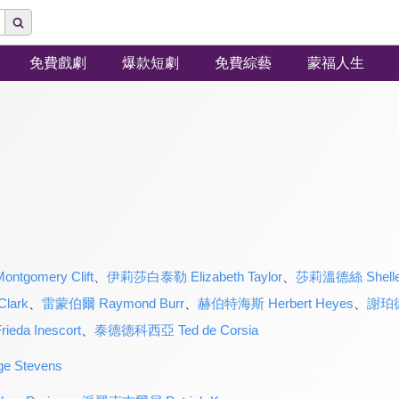
免費戲劇
爆款短劇
免費綜藝
蒙福人生
gomery Clift
、
伊莉莎白泰勒 Elizabeth Taylor
、
莎莉溫德絲 Shelley
lark
、
雷蒙伯爾 Raymond Burr
、
赫伯特海斯 Herbert Heyes
、
謝珀德
a Inescort
、
泰德德科西亞 Ted de Corsia
 Stevens