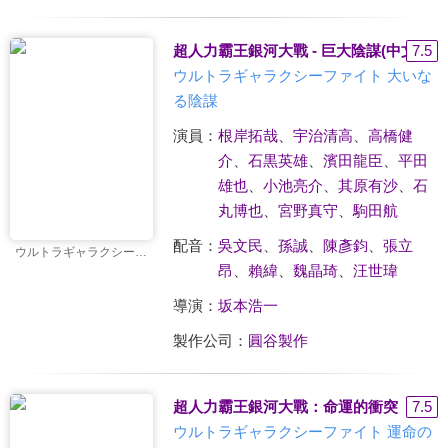
超人力霸王銀河大戰 - 巨大陰謀(中文版)
7.5
ウルトラギャラクシーファイト 大いな
る陰謀
演員：
根岸拓哉
、
宇治清高
、
高橋健
介
、
石黒英雄
、
濱田龍臣
、
平田
雄也
、
小池亮介
、
其原有沙
、
石
丸博也
、
宮野真守
、
駒田航
配音：
吳文民
、
孫誠
、
陳彥鈞
、
張立
ウルトラギャラクシーファイト 大いなる陰謀
昂
、
賴緯
、
魏晶琦
、
汪世瑋
導演：
坂本浩一
製作公司：
圓谷製作
超人力霸王銀河大戰：命運的衝突
7.5
ウルトラギャラクシーファイト 運命の