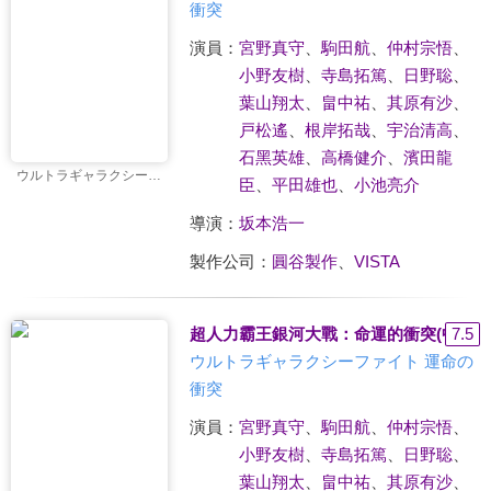
衝突
演員：
宮野真守
、
駒田航
、
仲村宗悟
、
小野友樹
、
寺島拓篤
、
日野聡
、
葉山翔太
、
畠中祐
、
其原有沙
、
戸松遙
、
根岸拓哉
、
宇治清高
、
石黑英雄
、
高橋健介
、
濱田龍
ウルトラギャラクシーファイト 運命の衝突
臣
、
平田雄也
、
小池亮介
導演：
坂本浩一
製作公司：
圓谷製作
、
VISTA
超人力霸王銀河大戰：命運的衝突(中文版
7.5
ウルトラギャラクシーファイト 運命の
衝突
演員：
宮野真守
、
駒田航
、
仲村宗悟
、
小野友樹
、
寺島拓篤
、
日野聡
、
葉山翔太
、
畠中祐
、
其原有沙
、