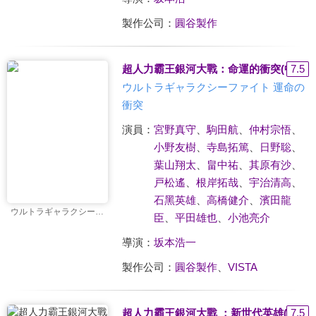
製作公司：
圓谷製作
超人力霸王銀河大戰：命運的衝突(中文版
7.5
ウルトラギャラクシーファイト 運命の
衝突
演員：
宮野真守
、
駒田航
、
仲村宗悟
、
小野友樹
、
寺島拓篤
、
日野聡
、
葉山翔太
、
畠中祐
、
其原有沙
、
戸松遙
、
根岸拓哉
、
宇治清高
、
石黑英雄
、
高橋健介
、
濱田龍
ウルトラギャラクシーファイト 運命の衝突
臣
、
平田雄也
、
小池亮介
導演：
坂本浩一
製作公司：
圓谷製作
、
VISTA
超人力霸王銀河大戰 ：新世代英雄(中文版
7.5