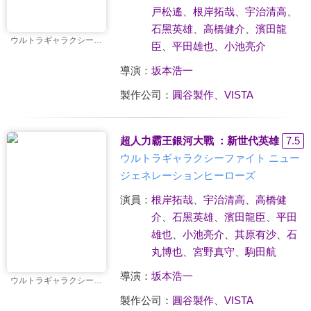
戸松遙
、
根岸拓哉
、
宇治清高
、
石黑英雄
、
高橋健介
、
濱田龍
ウルトラギャラクシーファイト 運命の衝突
臣
、
平田雄也
、
小池亮介
導演：
坂本浩一
製作公司：
圓谷製作
、
VISTA
超人力霸王銀河大戰 ：新世代英雄
7.5
ウルトラギャラクシーファイト ニュー
ジェネレーションヒーローズ
演員：
根岸拓哉
、
宇治清高
、
高橋健
介
、
石黑英雄
、
濱田龍臣
、
平田
雄也
、
小池亮介
、
其原有沙
、
石
丸博也
、
宮野真守
、
駒田航
導演：
坂本浩一
ウルトラギャラクシーファイト ニュージェネレーションヒーローズ
製作公司：
圓谷製作
、
VISTA