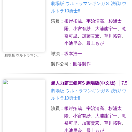
劇場版 ウルトラマンギンガＳ 決戦! ウ
ルトラ10勇士!!
演員：
根岸拓哉
、
宇治清高
、
杉浦太
陽
、
小宮有紗
、
大浦龍宇一
、
滝
裕可里
、
加藤貴宏
、
草川拓弥
、
小池里奈
、
最上もが
導演：
坂本浩一
劇場版 ウルトラマンギンガＳ 決戦! ウルトラ10勇士!!
製作公司：
圓谷製作
超人力霸王銀河S 劇場版(中文版)
7.5
劇場版 ウルトラマンギンガＳ 決戦! ウ
ルトラ10勇士!!
演員：
根岸拓哉
、
宇治清高
、
杉浦太
陽
、
小宮有紗
、
大浦龍宇一
、
滝
裕可里
、
加藤貴宏
、
草川拓弥
、
小池里奈
、
最上もが