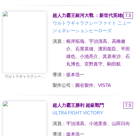
超人力霸王銀河大戰 ：新世代英雄(中文版
7.5
ウルトラギャラクシーファイト ニュー
ジェネレーションヒーローズ
演員：
根岸拓哉
、
宇治清高
、
高橋健
介
、
石黑英雄
、
濱田龍臣
、
平田
雄也
、
小池亮介
、
其原有沙
、
石
丸博也
、
宮野真守
、
駒田航
導演：
坂本浩一
ウルトラギャラクシーファイト ニュージェネレーションヒーローズ
製作公司：
圓谷製作
、
VISTA
超人力霸王勝利 超級戰鬥
7.5
ULTRA FIGHT VICTORY
演員：
宇治清高
、
小池里奈
、
山田日向
導演：
坂本浩一