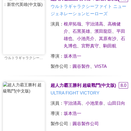
ウルトラギャラクシーファイト ニュー
ジェネレーションヒーローズ
演員：
根岸拓哉
、
宇治清高
、
高橋健
介
、
石黑英雄
、
濱田龍臣
、
平田
雄也
、
小池亮介
、
其原有沙
、
石
丸博也
、
宮野真守
、
駒田航
導演：
坂本浩一
ウルトラギャラクシーファイト ニュージェネレーションヒーローズ
製作公司：
圓谷製作
、
VISTA
超人力霸王勝利 超級戰鬥(中文版)
8.0
ULTRA FIGHT VICTORY
演員：
宇治清高
、
小池里奈
、
山田日向
導演：
坂本浩一
製作公司：
圓谷製作公司