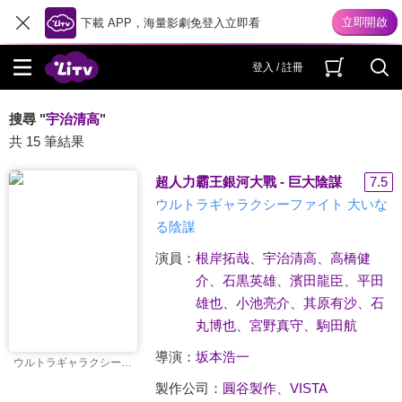
下載 APP，海量影劇免登入立即看
登入 / 註冊
搜尋 "
宇治清高
"
共 15 筆結果
超人力霸王銀河大戰 - 巨大陰謀
7.5
ウルトラギャラクシーファイト 大いな
る陰謀
演員：
根岸拓哉
、
宇治清高
、
高橋健
介
、
石黒英雄
、
濱田龍臣
、
平田
雄也
、
小池亮介
、
其原有沙
、
石
丸博也
、
宮野真守
、
駒田航
導演：
坂本浩一
ウルトラギャラクシーファイト 大いなる陰謀
製作公司：
圓谷製作
、
VISTA