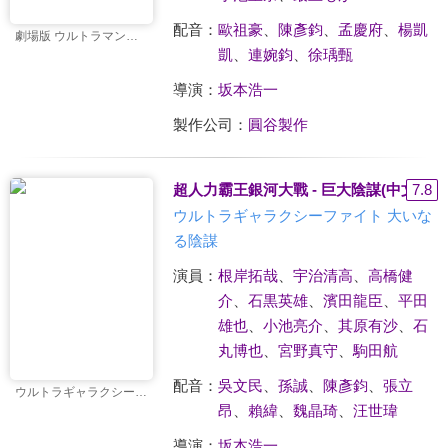
配音：
歐祖豪
、
陳彥鈞
、
孟慶府
、
楊凱
劇場版 ウルトラマンギンガＳ 決戦! ウルトラ10勇士!!
凱
、
連婉鈞
、
徐瑀甄
導演：
坂本浩一
製作公司：
圓谷製作
超人力霸王銀河大戰 - 巨大陰謀(中文版)
7.8
ウルトラギャラクシーファイト 大いな
る陰謀
演員：
根岸拓哉
、
宇治清高
、
高橋健
介
、
石黒英雄
、
濱田龍臣
、
平田
雄也
、
小池亮介
、
其原有沙
、
石
丸博也
、
宮野真守
、
駒田航
配音：
吳文民
、
孫誠
、
陳彥鈞
、
張立
ウルトラギャラクシーファイト 大いなる陰謀
昂
、
賴緯
、
魏晶琦
、
汪世瑋
導演：
坂本浩一