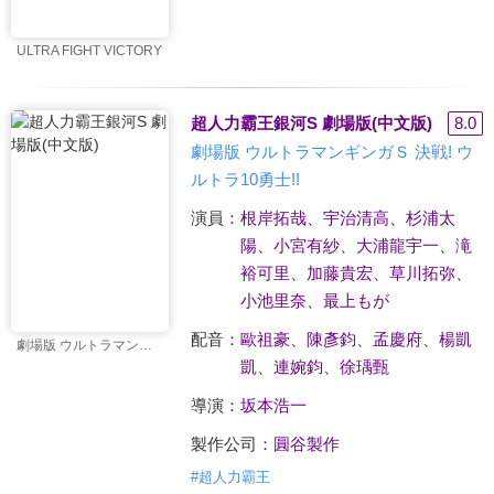
ULTRA FIGHT VICTORY
超人力霸王銀河S 劇場版(中文版)
8.0
劇場版 ウルトラマンギンガＳ 決戦! ウ
ルトラ10勇士!!
演員：
根岸拓哉
、
宇治清高
、
杉浦太
陽
、
小宮有紗
、
大浦龍宇一
、
滝
裕可里
、
加藤貴宏
、
草川拓弥
、
小池里奈
、
最上もが
配音：
歐祖豪
、
陳彥鈞
、
孟慶府
、
楊凱
劇場版 ウルトラマンギンガＳ 決戦! ウルトラ10勇士!!
凱
、
連婉鈞
、
徐瑀甄
導演：
坂本浩一
製作公司：
圓谷製作
#
超人力霸王