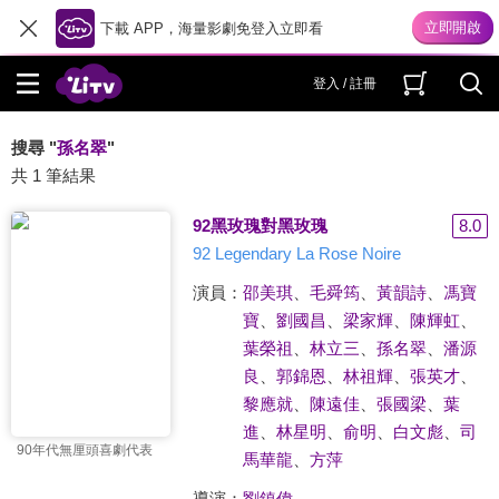
下載 APP，海量影劇免登入立即看
登入 / 註冊
搜尋 "
孫名翠
"
共 1 筆結果
92黑玫瑰對黑玫瑰
8.0
92 Legendary La Rose Noire
演員：
邵美琪
、
毛舜筠
、
黃韻詩
、
馮寶
寶
、
劉國昌
、
梁家輝
、
陳輝虹
、
葉榮祖
、
林立三
、
孫名翠
、
潘源
良
、
郭錦恩
、
林祖輝
、
張英才
、
黎應就
、
陳遠佳
、
張國梁
、
葉
進
、
林星明
、
俞明
、
白文彪
、
司
90年代無厘頭喜劇代表
馬華龍
、
方萍
導演：
劉鎮偉