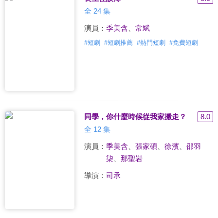
全 24 集
演員：
季美含
、
常斌
#
短劇
#
短劇推薦
#
熱門短劇
#
免費短劇
同學，你什麼時候從我家搬走？
8.0
全 12 集
演員：
季美含
、
張家碩
、
徐濱
、
邵羽
柒
、
那聖岩
導演：
司承