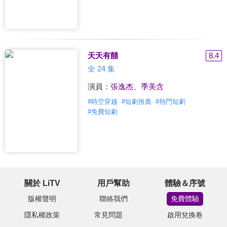
天天有囍
8.4
全 24 集
演員：
張逸杰
、
季美含
#
時空穿越
#
短劇推薦
#
熱門短劇
#
免費短劇
關於 LiTV
用戶幫助
體驗＆序號
版權聲明
聯絡我們
免費體驗
隱私權政策
常見問題
啟用兌換卷