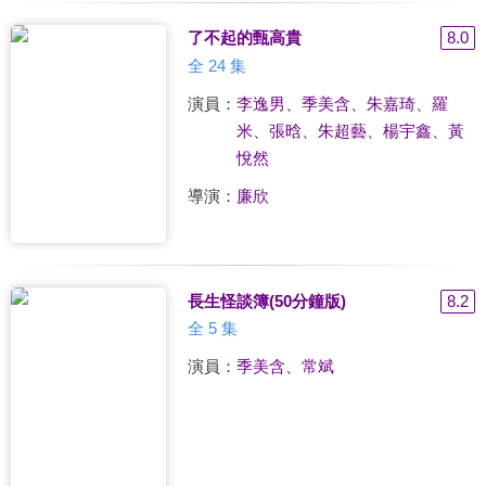
了不起的甄高貴
8.0
全 24 集
演員：
李逸男
、
季美含
、
朱嘉琦
、
羅
米
、
張晗
、
朱超藝
、
楊宇鑫
、
黃
悅然
導演：
廉欣
長生怪談簿(50分鐘版)
8.2
全 5 集
演員：
季美含
、
常斌