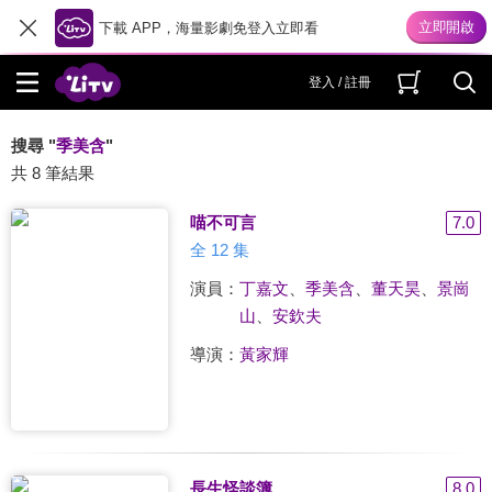
下載 APP，海量影劇免登入立即看
登入 / 註冊
搜尋 "
季美含
"
共 8 筆結果
喵不可言
7.0
全 12 集
演員：
丁嘉文
、
季美含
、
董天昊
、
景崗
山
、
安欽夫
導演：
黃家輝
長生怪談簿
8.0