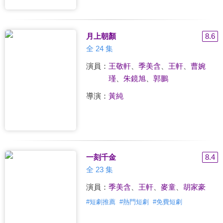
月上朝顏
8.6
全 24 集
演員：
王敬軒
、
季美含
、
王軒
、
曹婉
瑾
、
朱鏡旭
、
郭鵬
導演：
黃純
一刻千金
8.4
全 23 集
演員：
季美含
、
王軒
、
麥童
、
胡家豪
#
短劇推薦
#
熱門短劇
#
免費短劇