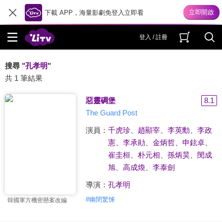
下載 APP，海量影劇免登入立即看
登入 / 註冊
搜尋 "
孔孝明
"
共 1 筆結果
惡靈碉堡
8.1
The Guard Post
演員：
千虎珍
、
趙顯宰
、
李英勳
、
李政
憲
、
李承勛
、
金炳哲
、
申鉉卓
、
崔圭桓
、
朴元相
、
孫炳昊
、
閔成
旭
、
高成煥
、
李泰劍
導演：
孔孝明
#
幽閉驚悚
韓國軍方機密懸案改編