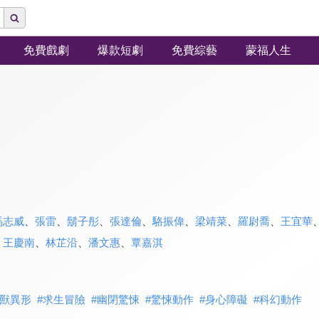
免費戲劇
爆款短劇
免費綜藝
蒙福人生
馬志威
、
張雷
、
鬍子彤
、
張達倫
、
駱振偉
、
梁靖菜
、
羅尉喬
、
王宜華
、
王慶南
、
林芷沿
、
潘文惠
、
覃嘉淇
獸異形
#
求生冒險
#
幽閉驚悚
#
驚悚動作
#
身心障礙
#
科幻動作