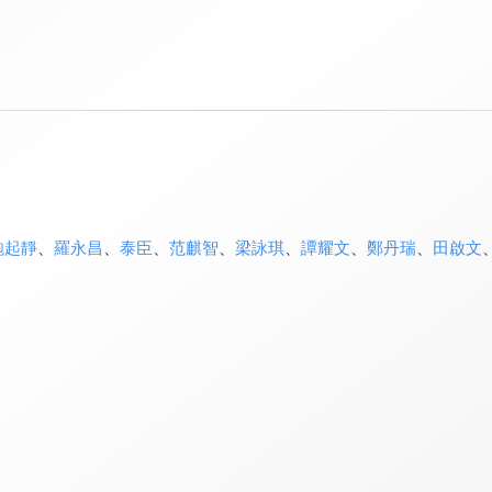
鮑起靜
、
羅永昌
、
泰臣
、
范麒智
、
梁詠琪
、
譚耀文
、
鄭丹瑞
、
田啟文