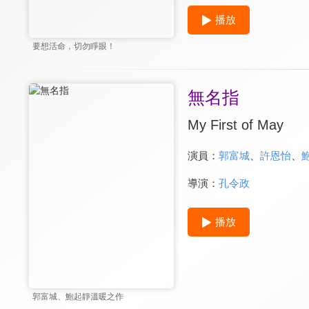
播放
要想活命，切勿睜眼！
無名指
My First of May
演員：
郭富城
、
許恩怡
、
導演：
孔令政
播放
郭富城、鮑起靜溫暖之作