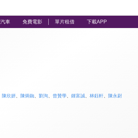
汽車
免費電影
單片租借
下載APP
、
陳欣妍
、
陳炳銣
、
劉洵
、
曾贊學
、
鍾富誠
、
林鈺軒
、
陳永尉