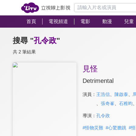
首頁
電視頻道
電影
動漫
兒童
搜尋 "
孔令政
"
共 2 筆結果
見怪
Detrimental
演員：
王浩信
、
陳啟泰
、
、
張奇峯
、
石稚昀
導演：
孔令政
#
怪物災難
#
心驚膽跳
#
怪