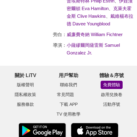
普埃斯特林 Philip Estrin
、
伊娃漢
密爾頓 Eva Hamilton
、
克萊夫霍
金斯 Clive Hawkins
、
戴維楊布拉
德 Davee Youngblood
旁白：
威廉費奇納 William Fichtner
導演：
小薩繆爾岡薩雷斯 Samuel
Gonzalez Jr.
關於 LiTV
用戶幫助
體驗＆序號
版權聲明
聯絡我們
免費體驗
隱私權政策
常見問題
啟用兌換卷
服務條款
下載 APP
活動序號
TV 使用教學