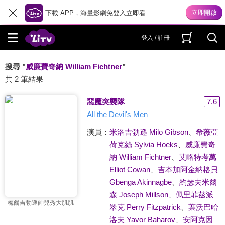
下載 APP，海量影劇免登入立即看
登入 / 註冊
搜尋 "
威廉費奇納 William Fichtner
"
共 2 筆結果
惡魔突襲隊
7.6
All the Devil's Men
演員：
米洛吉勃遜 Milo Gibson
、
希薇亞
荷克絲 Sylvia Hoeks
、
威廉費奇
納 William Fichtner
、
艾略特考萬
Elliot Cowan
、
吉本加阿金納格貝
Gbenga Akinnagbe
、
約瑟夫米爾
森 Joseph Millson
、
佩里菲茲派
梅爾吉勃遜帥兒秀大肌肌
翠克 Perry Fitzpatrick
、
葉沃巴哈
洛夫 Yavor Baharov
、
安阿克因