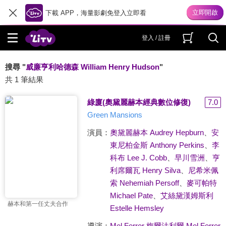
下載 APP，海量影劇免登入立即看
登入 / 註冊
搜尋 "
威廉亨利哈德森 William Henry Hudson
"
共 1 筆結果
綠廈(奧黛麗赫本經典數位修復)
7.0
Green Mansions
演員：
奧黛麗赫本 Audrey Hepburn
、
安
東尼柏金斯 Anthony Perkins
、
李
科布 Lee J. Cobb
、
早川雪洲
、
亨
利席爾瓦 Henry Silva
、
尼希米佩
索 Nehemiah Persoff
、
麥可帕特
Michael Pate
、
艾絲黛漢姆斯利
赫本和第一任丈夫合作
Estelle Hemsley
導演：
Mel Ferrer 梅爾法利爾 Mel Ferrer