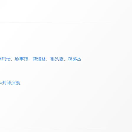
南思愷
、
劉宇澤
、
蔣瀟林
、
張浩森
、
孫盛杰
#
封神演義