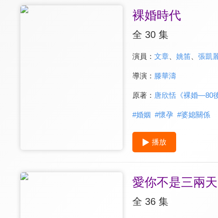
裸婚時代
全 30 集
演員：
文章
、
姚笛
、
張凱
導演：
滕華濤
原著：
唐欣恬《裸婚—80
#
婚姻
#
懷孕
#
婆媳關係
播放
愛你不是三兩天
全 36 集