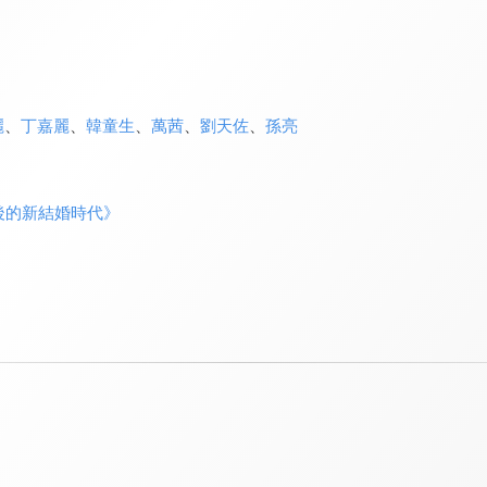
麗
、
丁嘉麗
、
韓童生
、
萬茜
、
劉天佐
、
孫亮
後的新結婚時代》