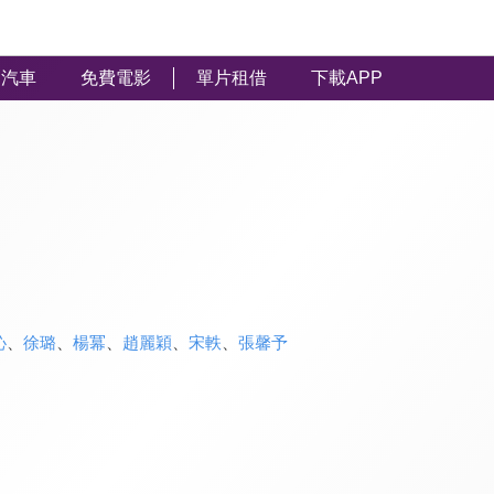
汽車
免費電影
單片租借
下載APP
沁
、
徐璐
、
楊冪
、
趙麗穎
、
宋軼
、
張馨予