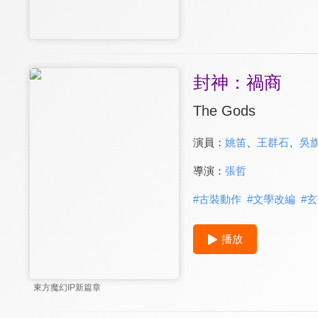
封神：禍商
The Gods
演員：
姚笛
、
王群石
、
吳
導演：
張哲
#
古裝動作
#
文學改編
#
玄
播放
東方魔幻IP新篇章