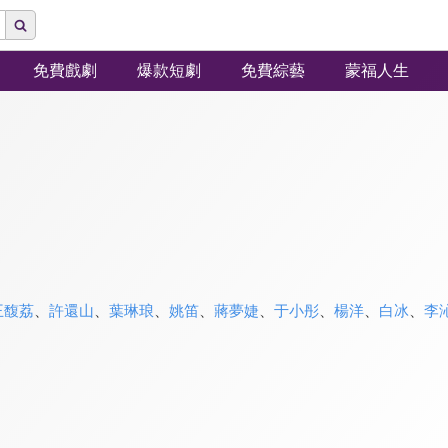
免費戲劇
爆款短劇
免費綜藝
蒙福人生
王馥荔
、
許還山
、
葉琳琅
、
姚笛
、
蔣夢婕
、
于小彤
、
楊洋
、
白冰
、
李