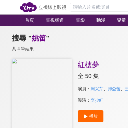
首頁
電視頻道
電影
動漫
兒童
搜尋 "
姚笛
"
共 4 筆結果
紅樓夢
全 50 集
演員：
周采芹
、
歸亞蕾
、
導演：
李少紅
播放