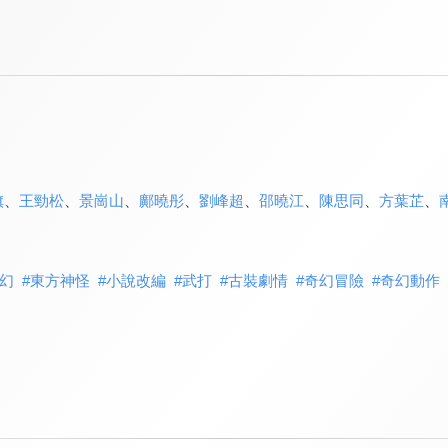
旗
、
王勁松
、
景崗山
、
鄺曉彤
、
劉峰超
、
邵曉江
、
陳思同
、
方葉芷
、
幻
#
東方神怪
#
小說改編
#
武打
#
古裝劇情
#
奇幻冒險
#
奇幻動作