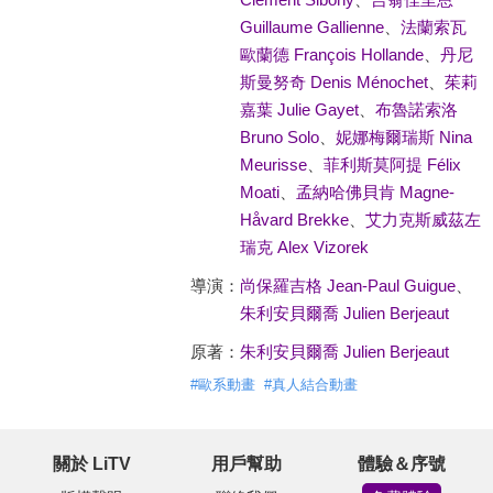
Guillaume Gallienne
、
法蘭索瓦
歐蘭德 François Hollande
、
丹尼
斯曼努奇 Denis Ménochet
、
茱莉
嘉葉 Julie Gayet
、
布魯諾索洛
Bruno Solo
、
妮娜梅爾瑞斯 Nina
Meurisse
、
菲利斯莫阿提 Félix
Moati
、
孟納哈佛貝肯 Magne-
Håvard Brekke
、
艾力克斯威茲左
瑞克 Alex Vizorek
導演：
尚保羅吉格 Jean-Paul Guigue
、
朱利安貝爾喬 Julien Berjeaut
原著：
朱利安貝爾喬 Julien Berjeaut
#
歐系動畫
#
真人結合動畫
關於 LiTV
用戶幫助
體驗＆序號