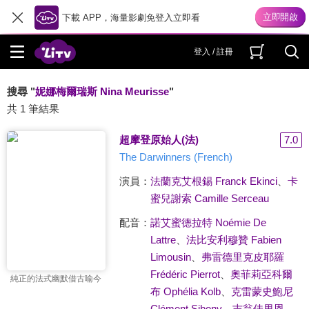
下載 APP，海量影劇免登入立即看
登入 / 註冊
搜尋 "
妮娜梅爾瑞斯 Nina Meurisse
"
共 1 筆結果
超摩登原始人(法)
7.0
The Darwinners (French)
演員：
法蘭克艾根錫 Franck Ekinci
、
卡
蜜兒謝索 Camille Serceau
配音：
諾艾蜜德拉特 Noémie De
Lattre
、
法比安利穆贊 Fabien
Limousin
、
弗雷德里克皮耶羅
Frédéric Pierrot
、
奧菲莉亞科爾
純正的法式幽默借古喻今
布 Ophélia Kolb
、
克雷蒙史鮑尼
Clément Sibony
、
吉翁佳里恩