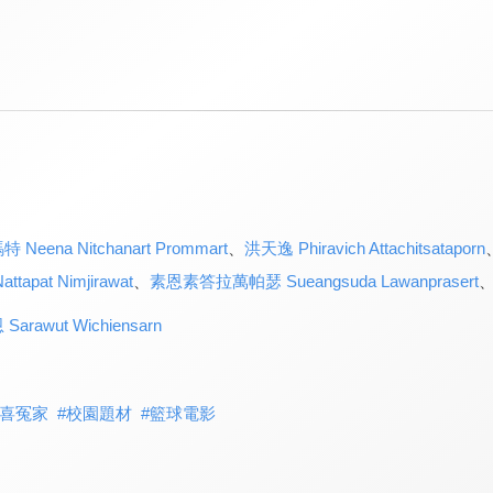
ena Nitchanart Prommart
、
洪天逸 Phiravich Attachitsataporn
pat Nimjirawat
、
素恩素答拉萬帕瑟 Sueangsuda Lawanprasert
awut Wichiensarn
喜冤家
#
校園題材
#
籃球電影