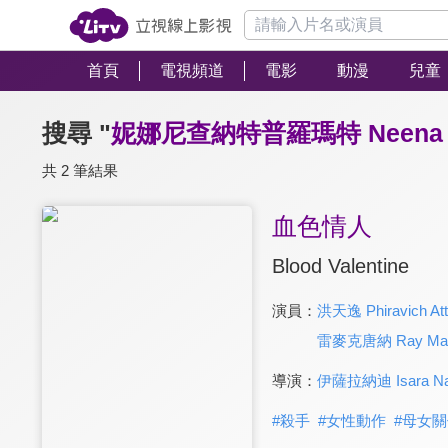
首頁
電視頻道
電影
動漫
兒童
搜尋 "
妮娜尼查納特普羅瑪特 Neena Nit
共 2 筆結果
血色情人
Blood Valentine
演員：
洪天逸 Phiravich Att
雷麥克唐納 Ray Mac
導演：
伊薩拉納迪 Isara Na
#
殺手
#
女性動作
#
母女關