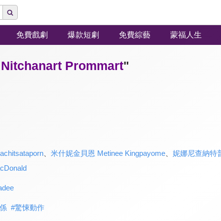
免費戲劇
爆款短劇
免費綜藝
蒙福人生
chanart Prommart
"
achitsataporn
、
米什妮金貝恩 Metinee Kingpayome
、
妮娜尼查納特普羅瑪特
Donald
dee
係
#
驚悚動作