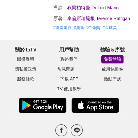
導演：
狄爾柏特曼 Delbert Mann
原著：
泰倫斯瑞堤根 Terence Rattigan
#
得獎電影
#
奧斯卡金像獎
#
金球獎
關於 LiTV
用戶幫助
體驗＆序號
版權聲明
聯絡我們
免費體驗
隱私權政策
常見問題
啟用兌換卷
服務條款
下載 APP
活動序號
TV 使用教學