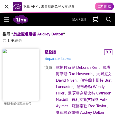
下載 APP，海量影劇免登入立即看
登入 / 註冊
搜尋 "
奧黛麗道爾頓 Audrey Dalton
"
共 1 筆結果
鴛鴦譜
8.3
Separate Tables
演員：
黛博拉寇兒 Deborah Kerr
、
麗塔
海華斯 Rita Hayworth
、
大衛尼文
David Niven
、
伯特蘭卡斯特 Burt
Lancaster
、
溫蒂希勒 Wendy
Hiller
、
凱瑟琳奈斯比特 Cathleen
Nesbitt
、
費利克斯艾爾默 Felix
奧斯卡最短演出影帝
Aylmer
、
羅德泰勒 Rod Taylor
、
奧黛麗道爾頓 Audrey Dalton